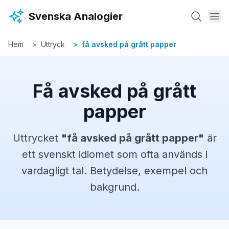
Hoppa till huvudinnehåll
Svenska Analogier
Hem
Uttryck
få avsked på grått papper
Få avsked på grått
papper
Uttrycket
"
få avsked på grått papper
"
är
ett svenskt
idiomet
som ofta används i
vardagligt tal. Betydelse, exempel och
bakgrund.