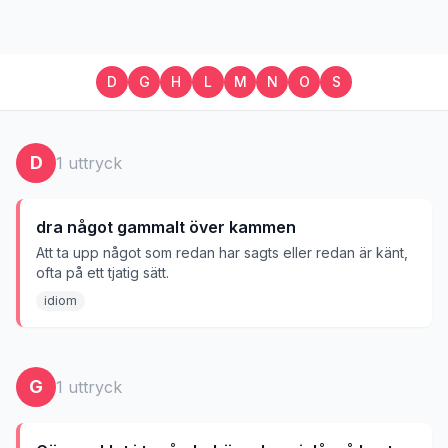
D
G
H
L
M
N
O
S
D
1
uttryck
dra något gammalt över kammen
Att ta upp något som redan har sagts eller redan är känt,
ofta på ett tjatig sätt.
idiom
G
1
uttryck