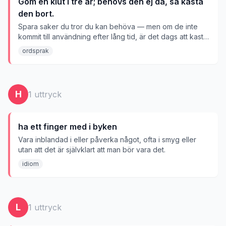
Göm en klut i tre år; behövs den ej då, så kasta
den bort.
Spara saker du tror du kan behöva — men om de inte
kommit till användning efter lång tid, är det dags att kasta
dem.
ordsprak
H
1
uttryck
ha ett finger med i byken
Vara inblandad i eller påverka något, ofta i smyg eller
utan att det är självklart att man bör vara det.
idiom
L
1
uttryck