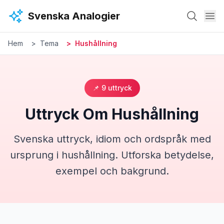
Hoppa till huvudinnehåll
Svenska Analogier
Hem
Tema
Hushållning
📌
9
uttryck
Uttryck Om
Hushållning
Svenska uttryck, idiom och ordspråk med
ursprung i
hushållning
. Utforska betydelse,
exempel och bakgrund.