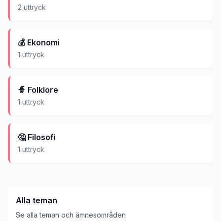
2
uttryck
💰
Ekonomi
1
uttryck
🧙
Folklore
1
uttryck
🤔
Filosofi
1
uttryck
Alla teman
Se alla teman och ämnesområden