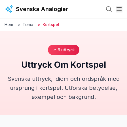
Hoppa till huvudinnehåll
Svenska Analogier
Hem
Tema
Kortspel
📌
6
uttryck
Uttryck Om
Kortspel
Svenska uttryck, idiom och ordspråk med
ursprung i
kortspel
. Utforska betydelse,
exempel och bakgrund.