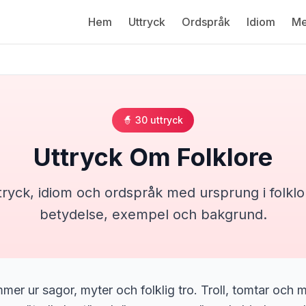
Hem
Uttryck
Ordspråk
Idiom
Me
🧙
30
uttryck
Uttryck Om
Folklore
tryck, idiom och ordspråk med ursprung i
folklo
betydelse, exempel och bakgrund.
mer ur sagor, myter och folklig tro. Troll, tomtar och 