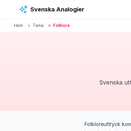
Hoppa till huvudinnehåll
Svenska Analogier
Hem
Tema
Folklore
Svenska ut
Folkloreuttryck kom