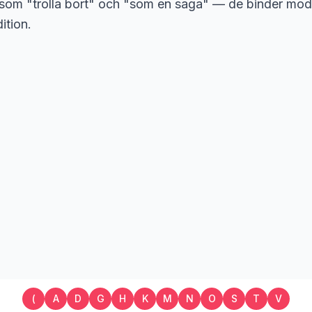
k som "trolla bort" och "som en saga" — de binder mode
ition.
(
A
D
G
H
K
M
N
O
S
T
V