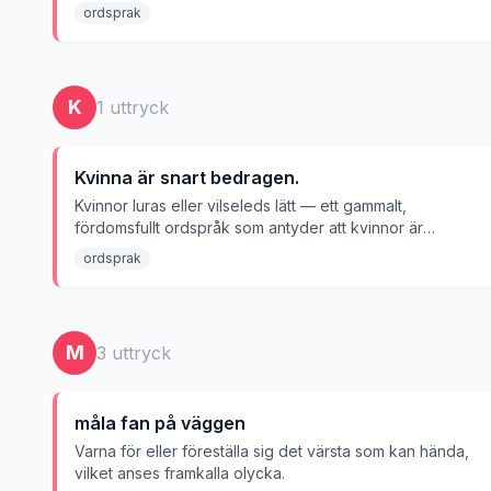
slutar bra.
ordsprak
K
1
uttryck
Kvinna är snart bedragen.
Kvinnor luras eller vilseleds lätt — ett gammalt,
fördomsfullt ordspråk som antyder att kvinnor är
godtrogna och enkla att bedra.
ordsprak
M
3
uttryck
måla fan på väggen
Varna för eller föreställa sig det värsta som kan hända,
vilket anses framkalla olycka.