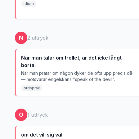
idiom
N
2
uttryck
När man talar om trollet, är det icke långt
borta.
När man pratar om någon dyker de ofta upp precis då
— motsvarar engelskans "speak of the devil".
ordsprak
O
1
uttryck
om det vill sig väl