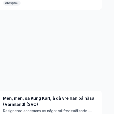
eller opassande tröst.
ordsprak
Men, men, sa Kung Karl, å då vre han på näsa.
(Värmland) (SVO)
Resignerad acceptans av något otillfredsställande —