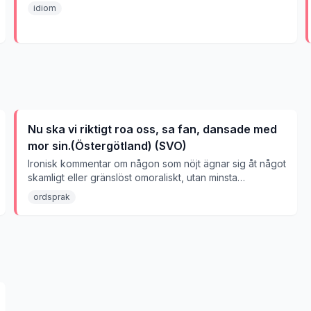
idiom
Nu ska vi riktigt roa oss, sa fan, dansade med
mor sin.(Östergötland) (SVO)
Ironisk kommentar om någon som nöjt ägnar sig åt något
skamligt eller gränslöst omoraliskt, utan minsta
skuldkänsla.
ordsprak