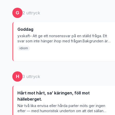
G
2
uttryck
Goddag
yxskaft– Att ge ett nonsenssvar på en ställd fråga. Ett
svar som inte hänger ihop med frågan.Bakgrunden är
en saga där en man, som hör väldigt dåligt, sitter och
idiom
täljer på en träbit som ska bli ett yxskaft. En
förbipasserande hälsar ”Goddag”, men mannen antar att
han frågar vad han tillverkar och svarar; ”Yxskaft”, varpå
följer en ordväxling där mannen ger helt fel svar på alla
tilltal.
H
3
uttryck
Hårt mot hårt, sa’ käringen, föll mot
hälleberget.
När två lika envisa eller hårda parter möts ger ingen
efter — med humoristisk underton om att det sällan