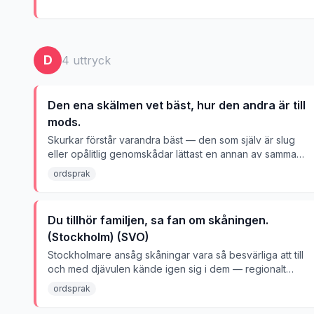
D
4
uttryck
Den ena skälmen vet bäst, hur den andra är till
mods.
Skurkar förstår varandra bäst — den som själv är slug
eller opålitlig genomskådar lättast en annan av samma
slag.
ordsprak
Du tillhör familjen, sa fan om skåningen.
(Stockholm) (SVO)
Stockholmare ansåg skåningar vara så besvärliga att till
och med djävulen kände igen sig i dem — regionalt
skämt om inbördes olikheter.
ordsprak