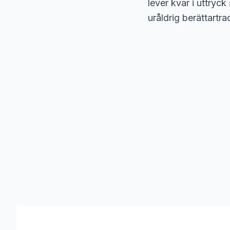
lever kvar i uttryc
uråldrig berättartrad