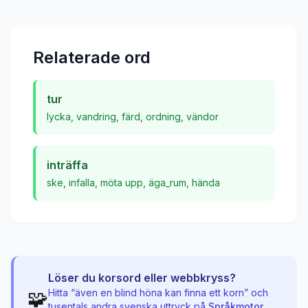
Relaterade ord
tur
lycka
,
vandring
,
färd
,
ordning
,
vändor
inträffa
ske
,
infalla
,
möta upp
,
äga_rum
,
hända
Löser du korsord eller webbkryss?
🧩
Hitta “
även en blind höna kan finna ett korn
” och
tusentals andra svenska uttryck på
Språkmotor