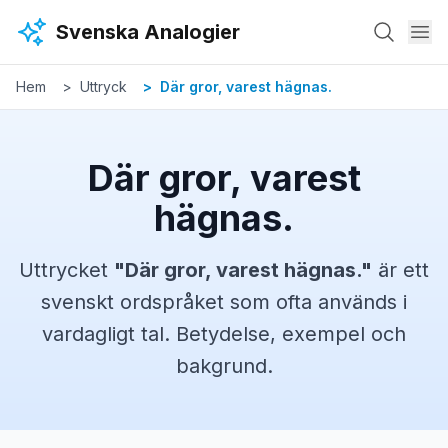
Hoppa till huvudinnehåll
Svenska Analogier
Hem
Uttryck
Där gror, varest hägnas.
Där gror, varest
hägnas.
Uttrycket
"
Där gror, varest hägnas.
"
är ett
svenskt
ordspråket
som ofta används i
vardagligt tal. Betydelse, exempel och
bakgrund.