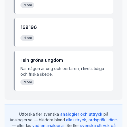
idiom
168196
idiom
i sin gröna ungdom
När någon är ung och oerfaren, i livets tidiga
och friska skede.
idiom
Utforska fler svenska
analogier och uttryck
på
Analogier.se — bläddra bland
alla uttryck
,
ordspråk
,
idiom
— eller läs
vad en analogi är
.
Se fler
svenska uttryck på