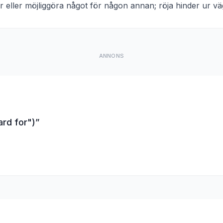
r eller möjliggöra något för någon annan; röja hinder ur vä
ANNONS
rd for")
”