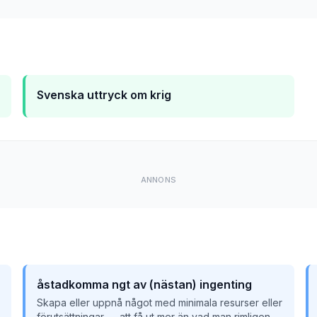
Svenska uttryck om krig
ANNONS
åstadkomma ngt av (nästan) ingenting
Skapa eller uppnå något med minimala resurser eller
förutsättningar — att få ut mer än vad man rimligen