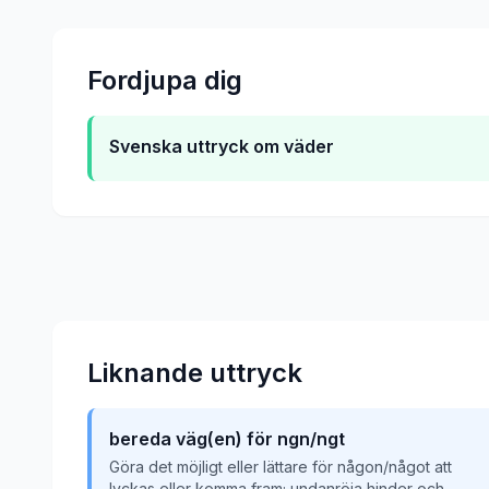
Fordjupa dig
Svenska uttryck om väder
Liknande uttryck
bereda väg(en) för ngn/ngt
Göra det möjligt eller lättare för någon/något att
lyckas eller komma fram; undanröja hinder och