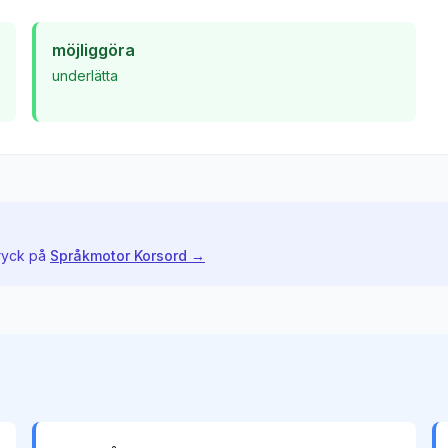
möjliggöra
underlätta
ryck på
Språkmotor Korsord →