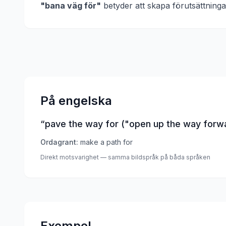
"
bana väg för
"
betyder att
skapa förutsättninga
På engelska
“
pave the way for ("open up the way forwa
Ordagrant:
make a path for
Direkt motsvarighet — samma bildspråk på båda språken
Exempel