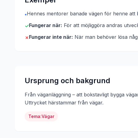
Hennes mentorer banade vägen för henne att bli
•
Fungerar när:
För att möjliggöra andras utveck
✓
Fungerar inte när:
När man behöver lösa något 
✗
Ursprung och bakgrund
Från väganläggning – att bokstavligt bygga vägar
Uttrycket härstammar från
vägar
.
Tema:
Vägar