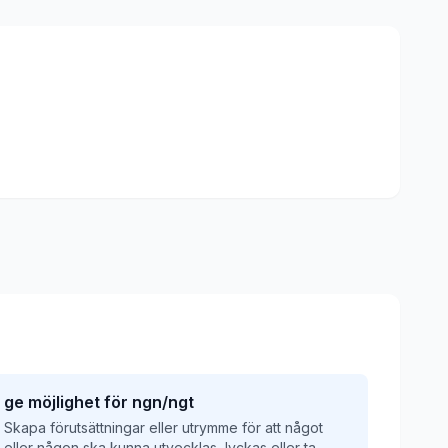
ge möjlighet för ngn/ngt
Skapa förutsättningar eller utrymme för att något
eller någon ska kunna utvecklas, lyckas eller ta