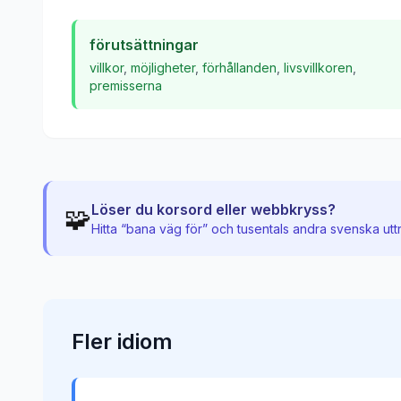
förutsättningar
villkor
,
möjligheter
,
förhållanden
,
livsvillkoren
,
premisserna
Löser du korsord eller webbkryss?
🧩
Hitta “
bana väg för
” och tusentals andra svenska utt
Fler
idiom