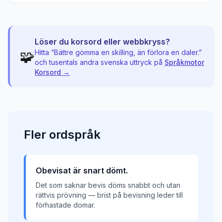
Löser du korsord eller webbkryss?
🧩
Hitta “
Bättre gömma en skilling, än förlora en daler.
”
och tusentals andra svenska uttryck på
Språkmotor
Korsord →
Fler
ordspråk
Obevisat är snart dömt.
Det som saknar bevis döms snabbt och utan
rättvis prövning — brist på bevisning leder till
förhastade domar.