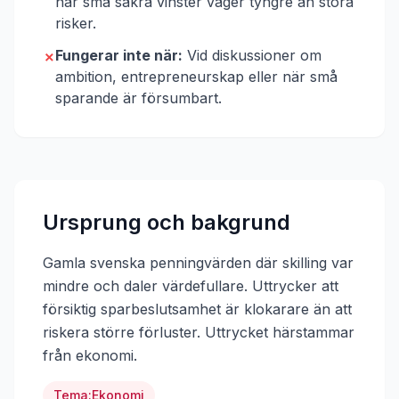
när små säkra vinster väger tyngre än stora
risker.
Fungerar inte när:
Vid diskussioner om
✗
ambition, entrepreneurskap eller när små
sparande är försumbart.
Ursprung och bakgrund
Gamla svenska penningvärden där skilling var
mindre och daler värdefullare. Uttrycker att
försiktig sparbeslutsamhet är klokarare än att
riskera större förluster.
Uttrycket härstammar
från
ekonomi
.
Tema:
Ekonomi