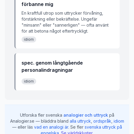
förbanne mig
En kraftfull utrop som uttrycker förvåning,
förstärkning eller bekräftelse. Ungefär
"minsann" eller "sannerligen" — ofta använt
för att betona något eftertryckligt.
idiom
spec. genom långtgående
personalindragningar
idiom
Utforska fler svenska
analogier och uttryck
på
Analogier.se — bläddra bland
alla uttryck
,
ordspråk
,
idiom
— eller läs
vad en analogi är
.
Se fler
svenska uttryck på
engelska
.
Se världskluster
.