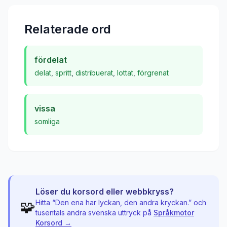
Relaterade ord
fördelat
delat
,
spritt
,
distribuerat
,
lottat
,
förgrenat
vissa
somliga
Löser du korsord eller webbkryss?
🧩
Hitta “
Den ena har lyckan, den andra kryckan.
” och
tusentals andra svenska uttryck på
Språkmotor
Korsord →