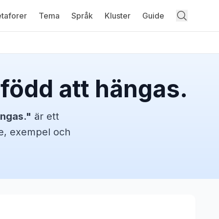
taforer
Tema
Språk
Kluster
Guide
 född att hängas.
ängas.
"
är ett
lse, exempel och