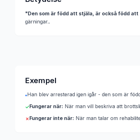
"
Den som är född att stjäla, är också född att
gärningar.
.
Exempel
Han blev arresterad igen igår - den som är född
•
Fungerar när:
När man vill beskriva att brottsli
✓
Fungerar inte när:
När man talar om rehabilite
✗