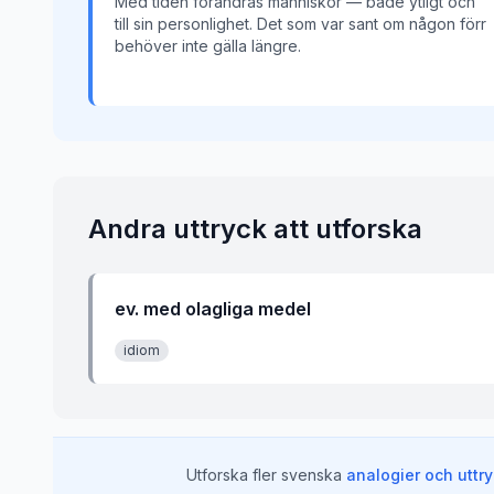
Med tiden förändras människor — både ytligt och
till sin personlighet. Det som var sant om någon förr
behöver inte gälla längre.
Andra uttryck att utforska
ev. med olagliga medel
idiom
Utforska fler svenska
analogier och uttr