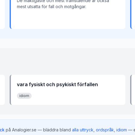
De mäktigaste och mest framstående är också
mest utsatta för fall och motgångar.
vara fysiskt och psykiskt förfallen
idiom
yck
på Analogier.se — bläddra bland
alla uttryck
,
ordspråk
,
idiom
— e