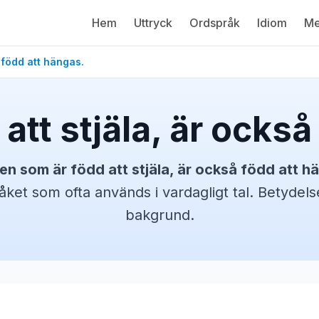
Hem
Uttryck
Ordspråk
Idiom
Me
 född att hängas.
att stjäla, är också
en som är född att stjäla, är också född att h
åket
som ofta används i vardagligt tal. Betyde
bakgrund.