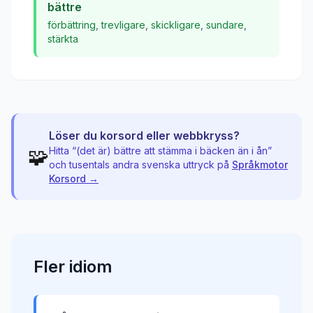
bättre
förbättring
,
trevligare
,
skickligare
,
sundare
,
stärkta
Löser du korsord eller webbkryss?
🧩
Hitta “
(det är) bättre att stämma i bäcken än i ån
”
och tusentals andra svenska uttryck på
Språkmotor
Korsord →
Fler
idiom