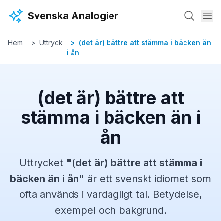
Hoppa till huvudinnehåll
Svenska Analogier
Hem
Uttryck
(det är) bättre att stämma i bäcken än
i ån
(det är) bättre att
stämma i bäcken än i
ån
Uttrycket
"
(det är) bättre att stämma i
bäcken än i ån
"
är ett svenskt
idiomet
som
ofta används i vardagligt tal. Betydelse,
exempel och bakgrund.