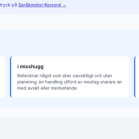
ttryck på
Språkmotor Korsord →
i misshugg
Betecknar något som sker oavsiktligt och utan
planering; en handling utförd av misstag snarare än
med avsikt eller medvetande.