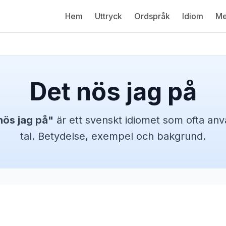
Hem
Uttryck
Ordspråk
Idiom
Me
Det nös jag på
nös jag på
"
är ett svenskt
idiomet
som ofta anvä
tal. Betydelse, exempel och bakgrund.