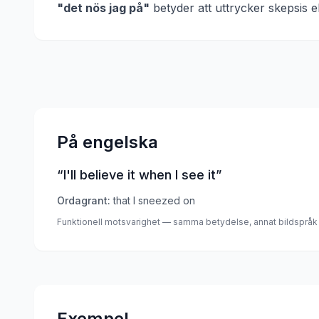
"
det nös jag på
"
betyder att
uttrycker skepsis e
På engelska
“
I'll believe it when I see it
”
Ordagrant:
that I sneezed on
Funktionell motsvarighet — samma betydelse, annat bildspråk
Exempel