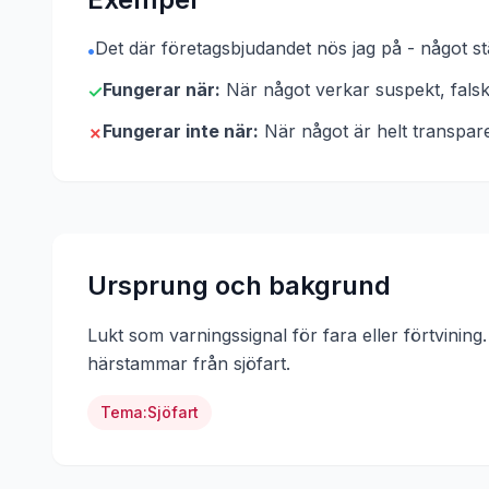
Det där företagsbjudandet nös jag på - något st
•
Fungerar när:
När något verkar suspekt, falskt
✓
Fungerar inte när:
När något är helt transpar
✗
Ursprung och bakgrund
Lukt som varningssignal för fara eller förtvining
härstammar från
sjöfart
.
Tema:
Sjöfart