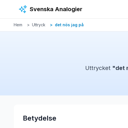
Hoppa till huvudinnehåll
Svenska Analogier
Hem
Uttryck
det nös jag på
Uttrycket
"
det 
Betydelse