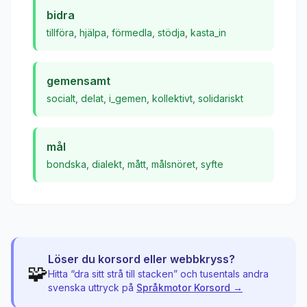
bidra
tillföra
,
hjälpa
,
förmedla
,
stödja
,
kasta_in
gemensamt
socialt
,
delat
,
i_gemen
,
kollektivt
,
solidariskt
mål
bondska
,
dialekt
,
mått
,
målsnöret
,
syfte
Löser du korsord eller webbkryss?
🧩
Hitta “
dra sitt strå till stacken
” och tusentals andra
svenska uttryck på
Språkmotor Korsord →