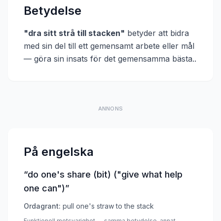
Betydelse
"
dra sitt strå till stacken
"
betyder att
bidra
med sin del till ett gemensamt arbete eller mål
— göra sin insats för det gemensamma bästa.
.
ANNONS
På engelska
“
do one's share (bit) ("give what help
one can")
”
Ordagrant:
pull one's straw to the stack
Funktionell motsvarighet — samma betydelse, annat