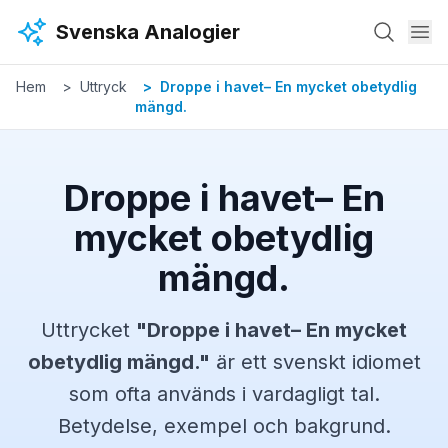
Hoppa till huvudinnehåll
Svenska Analogier
Hem
Uttryck
Droppe i havet– En mycket obetydlig
mängd.
Droppe i havet– En
mycket obetydlig
mängd.
Uttrycket
"
Droppe i havet– En mycket
obetydlig mängd.
"
är ett svenskt
idiomet
som ofta används i vardagligt tal.
Betydelse, exempel och bakgrund.