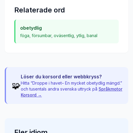
Relaterade ord
obetydlig
föga
,
försumbar
,
oväsentlig
,
ytlig
,
banal
Löser du korsord eller webbkryss?
🧩
Hitta “
Droppe i havet– En mycket obetydlig mängd.
”
och tusentals andra svenska uttryck på
Språkmotor
Korsord →
Fler
idiom