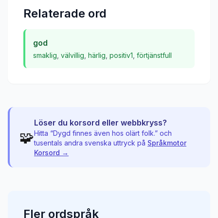
Relaterade ord
god
smaklig
,
välvillig
,
härlig
,
positiv1
,
förtjänstfull
Löser du korsord eller webbkryss?
🧩
Hitta “
Dygd finnes även hos olärt folk.
” och
tusentals andra svenska uttryck på
Språkmotor
Korsord →
Fler
ordspråk