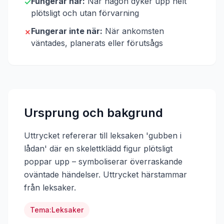
Fungerar när:
När någon dyker upp helt
✓
plötsligt och utan förvarning
Fungerar inte när:
När ankomsten
✗
väntades, planerats eller förutsågs
Ursprung och bakgrund
Uttrycket refererar till leksaken 'gubben i
lådan' där en skelettklädd figur plötsligt
poppar upp – symboliserar överraskande
oväntade händelser.
Uttrycket härstammar
från
leksaker
.
Tema:
Leksaker