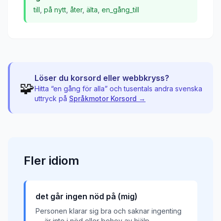
till
,
på nytt
,
åter
,
älta
,
en_gång_till
Löser du korsord eller webbkryss?
🧩
Hitta “
en gång för alla
” och tusentals andra svenska
uttryck på
Språkmotor Korsord →
Fler
idiom
det går ingen nöd på (mig)
Personen klarar sig bra och saknar ingenting
— är inte i nöd eller behov av hjälp.