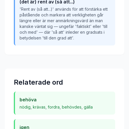
(det är) rent av (så att...)
'Rent av (så att...)' används för att förstärka ett
påstående och markera att verkligheten går
längre eller är mer anmärkningsvärd än man
kanske väntat sig — ungefär 'faktiskt' eller 'till
och med' — där 'så att' inleder en gradsats i
betydelsen 'till den grad att'.
Relaterade ord
behöva
nödig
,
krävas
,
fordra
,
behövdes
,
gälla
igen