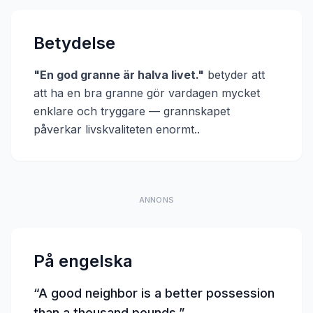
Betydelse
"
En god granne är halva livet.
"
betyder att
att ha en bra granne gör vardagen mycket
enklare och tryggare — grannskapet
påverkar livskvaliteten enormt.
.
ANNONS
På engelska
“
A good neighbor is a better possession
than a thousand pounds.
”