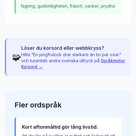
fägring
,
gudomligheten
,
fräsch
,
vacker
,
prydno
Löser du korsord eller webbkryss?
🧩
Hitta “
En jungfrulock drar starkare än tio par oxar.
”
och tusentals andra svenska uttryck på
Språkmotor
Korsord →
Fler
ordspråk
Kort aftonmåltid gör lång livstid.
Att äta lite på kvällen är nyttigt och bidrar till ett