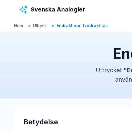
Hoppa till huvudinnehåll
Svenska Analogier
Hem
Uttryck
Endräkt när, tvedräkt tär.
En
Uttrycket
"
E
använ
Betydelse