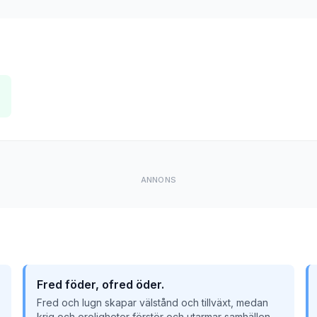
ANNONS
Fred föder, ofred öder.
Fred och lugn skapar välstånd och tillväxt, medan
krig och oroligheter förstör och utarmar samhällen.