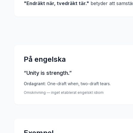
"
Endräkt när, tvedräkt tär.
"
betyder att
samstäm
På engelska
“
Unity is strength.
”
Ordagrant:
One-draft when, two-draft tears.
Omskrivning — inget etablerat engelskt idiom
Exempel