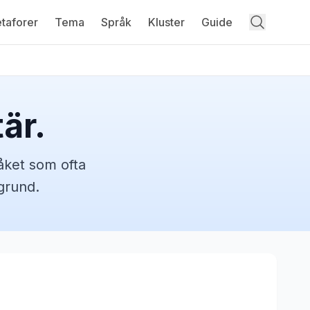
taforer
Tema
Språk
Kluster
Guide
är.
åket
som ofta
grund.