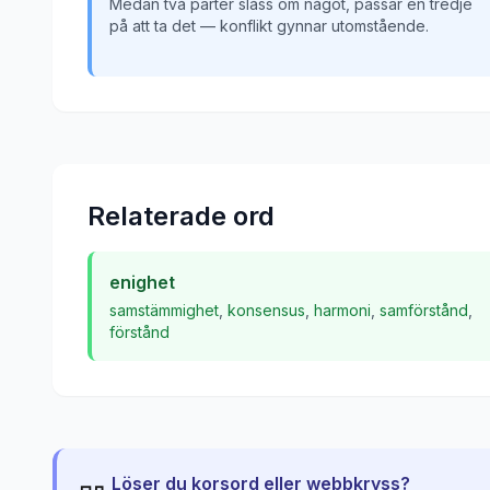
Medan två parter slåss om något, passar en tredje
på att ta det — konflikt gynnar utomstående.
Relaterade ord
enighet
samstämmighet
,
konsensus
,
harmoni
,
samförstånd
,
förstånd
Löser du korsord eller webbkryss?