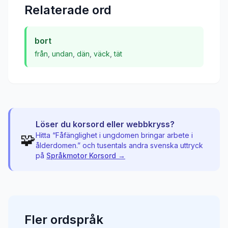
Relaterade ord
bort
från
,
undan
,
dän
,
väck
,
tät
Löser du korsord eller webbkryss?
🧩
Hitta “
Fåfänglighet i ungdomen bringar arbete i
ålderdomen.
” och tusentals andra svenska uttryck
på
Språkmotor Korsord →
Fler
ordspråk