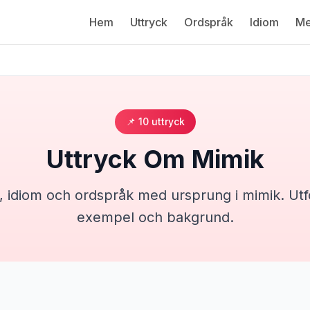
Hem
Uttryck
Ordspråk
Idiom
Me
📌
10
uttryck
Uttryck Om
Mimik
, idiom och ordspråk med ursprung i
mimik
. Ut
exempel och bakgrund.