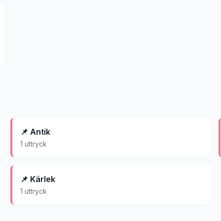
📌
Antik
1
uttryck
📌
Kärlek
1
uttryck