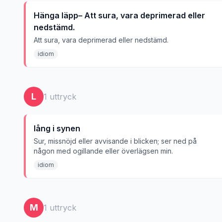
Hänga läpp– Att sura, vara deprimerad eller
nedstämd.
Att sura, vara deprimerad eller nedstämd.
idiom
L
1
uttryck
lång i synen
Sur, missnöjd eller avvisande i blicken; ser ned på
någon med ogillande eller överlägsen min.
idiom
M
1
uttryck