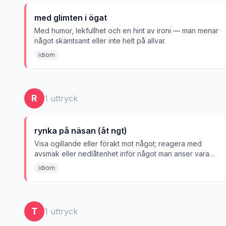
med glimten i ögat
Med humor, lekfullhet och en hint av ironi — man menar
något skämtsamt eller inte helt på allvar.
idiom
R
1
uttryck
rynka på näsan (åt ngt)
Visa ogillande eller förakt mot något; reagera med
avsmak eller nedlåtenhet inför något man anser vara
undermåligt.
idiom
T
1
uttryck