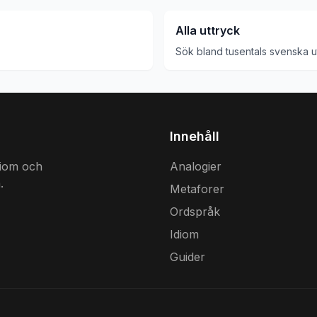
Alla uttryck
Sök bland tusentals svenska u
Innehåll
diom och
Analogier
.
Metaforer
Ordspråk
Idiom
Guider