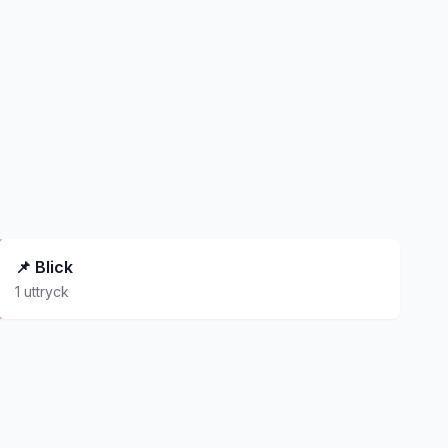
📌
Blick
1
uttryck