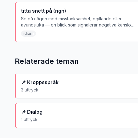
titta snett på (ngn)
Se på någon med misstänksamhet, ogillande eller
avundsjuka — en blick som signalerar negativa känslor
mot personen.
idiom
Relaterade teman
📌
Kroppsspråk
3
uttryck
📌
Dialog
1
uttryck