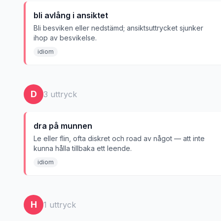
bli avlång i ansiktet
Bli besviken eller nedstämd; ansiktsuttrycket sjunker
ihop av besvikelse.
idiom
D
3
uttryck
dra på munnen
Le eller flin, ofta diskret och road av något — att inte
kunna hålla tillbaka ett leende.
idiom
H
1
uttryck