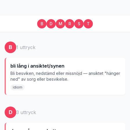
B
D
M
R
S
T
B
1
uttryck
bli lång i ansiktet/synen
Bli besviken, nedstämd eller missnöjd — ansiktet "hänger
ned" av sorg eller besvikelse.
idiom
D
3
uttryck