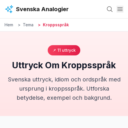
Hoppa till huvudinnehåll
Svenska Analogier
Hem
Tema
Kroppsspråk
📌
11
uttryck
Uttryck Om
Kroppsspråk
Svenska uttryck, idiom och ordspråk med
ursprung i
kroppsspråk
. Utforska
betydelse, exempel och bakgrund.