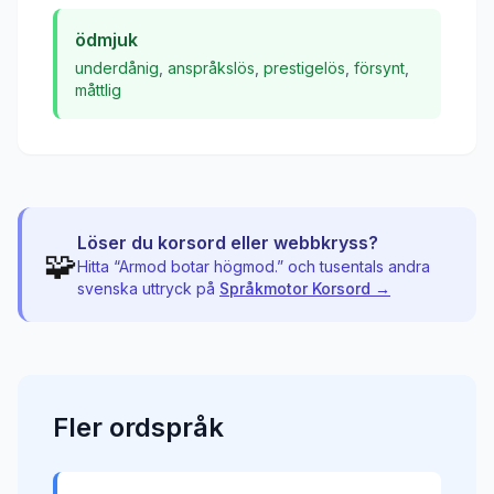
ödmjuk
underdånig
,
anspråkslös
,
prestigelös
,
försynt
,
måttlig
Löser du korsord eller webbkryss?
🧩
Hitta “
Armod botar högmod.
” och tusentals andra
svenska uttryck på
Språkmotor Korsord →
Fler
ordspråk