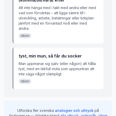
(komma/bli/vara) efter
Att inte hänga med i takt med andra eller med
vad som förväntas – att ligga sämre till i
utveckling, arbete, betalningar eller tidsplan
jämfört med en förväntad nivå eller med
andra.
idiom
tyst, min mun, så får du socker
Man uppmanar sig själv (eller någon) att hålla
tyst, med en lekfull muta som uppmuntran att
inte säga något olämpligt.
idiom
Utforska fler svenska
analogier och uttryck
på
Analogier.se — bläddra bland
alla uttryck
,
ordspråk
,
idiom