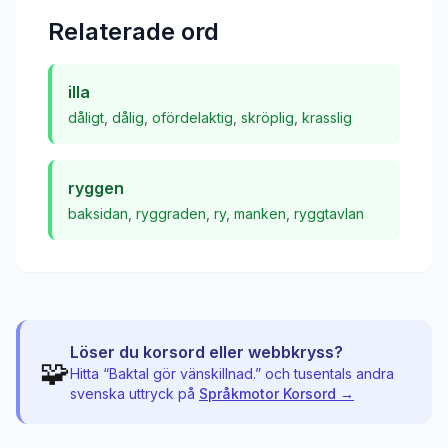
Relaterade ord
illa
dåligt
,
dålig
,
ofördelaktig
,
skröplig
,
krasslig
ryggen
baksidan
,
ryggraden
,
ry
,
manken
,
ryggtavlan
Löser du korsord eller webbkryss?
🧩
Hitta “
Baktal gör vänskillnad.
” och tusentals andra
svenska uttryck på
Språkmotor Korsord →