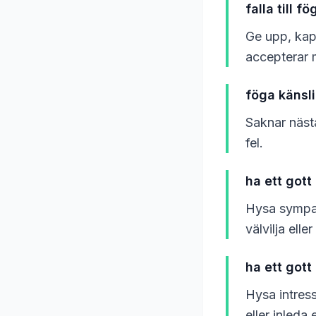
falla till fö
Ge upp, kapi
accepterar 
föga känsl
Saknar nästa
fel.
ha ett gott 
Hysa sympati
välvilja eller
ha ett gott
Hysa intress
eller inleda 