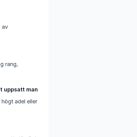
 av
g rang,
gt uppsatt man
 högt adel eller