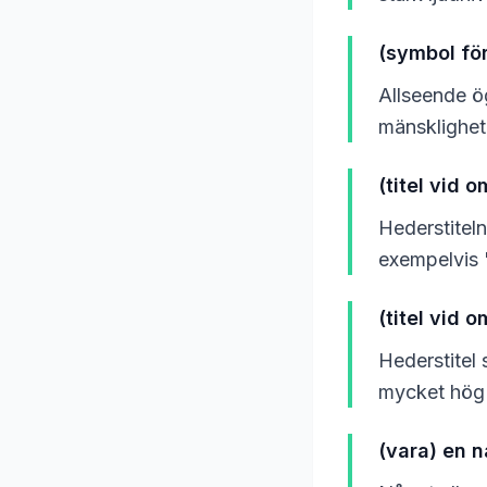
(symbol fö
Allseende ö
mänsklighete
(titel vid 
Hederstitel
exempelvis 
(titel vid 
Hederstitel 
mycket hög 
(vara) en n