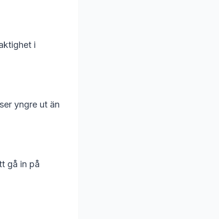
ktighet i
ser yngre ut än
tt gå in på