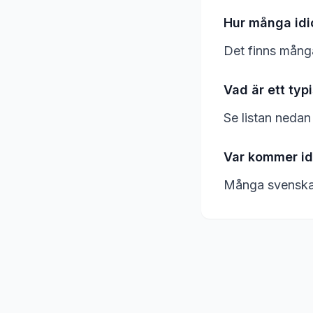
Hur många idi
Det finns mång
Vad är ett typ
Se listan nedan
Var kommer id
Många svenska i