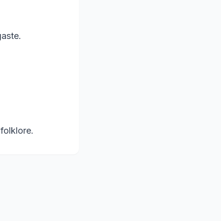
gaste.
folklore.