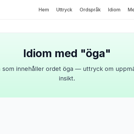
Hem
Uttryck
Ordspråk
Idiom
Me
Idiom med "öga"
m som innehåller ordet öga — uttryck om uppm
insikt.