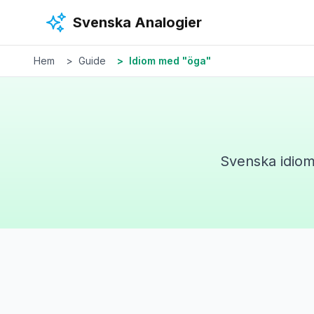
Hoppa till huvudinnehåll
Svenska Analogier
Hem
Guide
Idiom med "öga"
Svenska idio