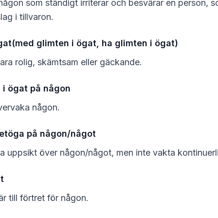
någon som ständigt irriterar och besvärar en person, s
ag i tillvaron.
gat(med glimten i ögat, ha glimten i ögat)
ara rolig, skämtsam eller gäckande.
i ögat på någon
vervaka någon.
getöga på någon/något
a uppsikt över någon/något, men inte vakta kontinuerli
t
 till förtret för någon.