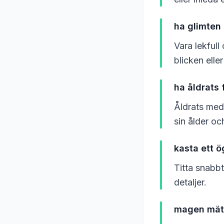
ha glimten 
Vara lekful
blicken eller
ha åldrats f
Åldrats med
sin ålder oc
kasta ett ö
Titta snabbt
detaljer.
magen mätt