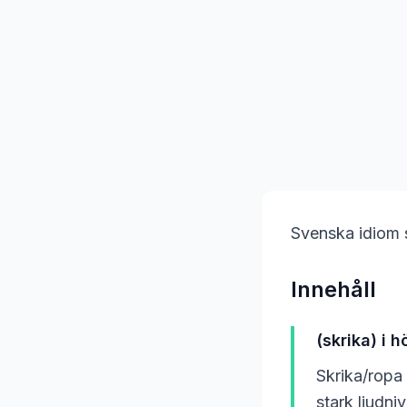
Svenska idiom 
Innehåll
(skrika) i 
Skrika/ropa 
stark ljudniv