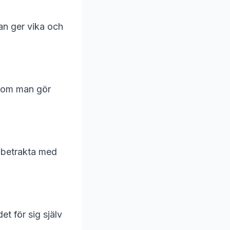
Man ger vika och
te om man gör
; betrakta med
et för sig själv