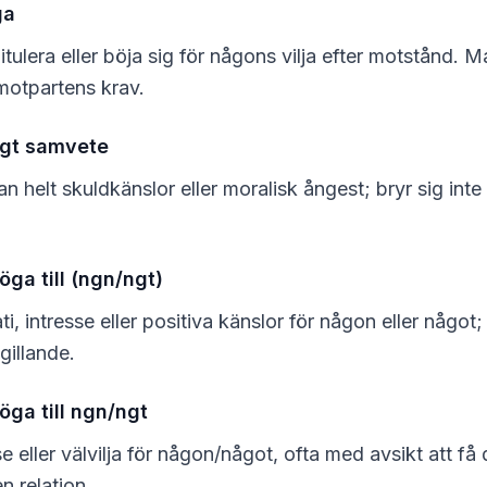
ga
tulera eller böja sig för någons vilja efter motstånd. 
motpartens krav.
igt samvete
n helt skuldkänslor eller moralisk ångest; bryr sig in
öga till (ngn/ngt)
, intresse eller positiva känslor för någon eller något
 gillande.
 öga till ngn/ngt
e eller välvilja för någon/något, ofta med avsikt att få d
en relation.