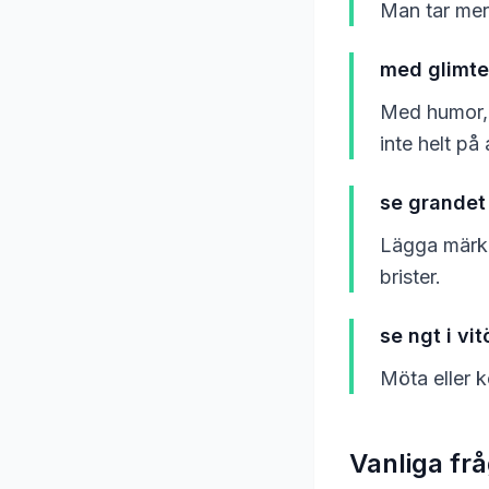
Man tar mer
med glimte
Med humor, 
inte helt på 
se grandet 
Lägga märke 
brister.
se ngt i vi
Möta eller k
Vanliga fr