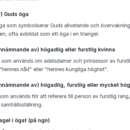
r) Guds öga
ga som symboliserar Guds allvetande och övervakning
n, ofta avbildat som ett öga i en triangel.
omnämnande av) högadlig eller furstlig kvinna
n som används om adelsdamer och prinsessor av furstli
"hennes nåd" eller "hennes kungliga höghet".
omnämnande av) högadlig, furstlig eller mycket hö
som används för att referera till person av furstlig rang,
samhällsställning.
agel i ögat (på ngn)