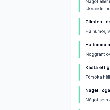
Något eller 
störande insl
Glimten i ö
Ha humor, v
Ha tummen 
Noggrant ö
Kasta ett 
Försöka håll
Nagel i öga
Något som är