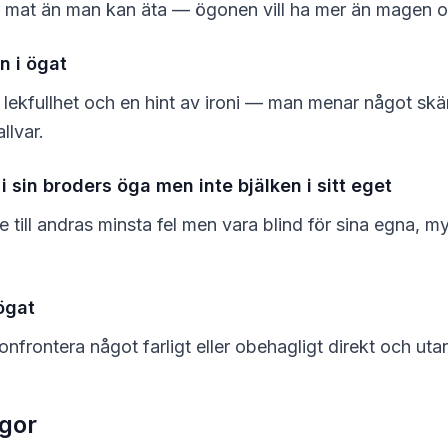
 mat än man kan äta — ögonen vill ha mer än magen o
n i ögat
lekfullhet och en hint av ironi — man menar något skä
allvar.
i sin broders öga men inte bjälken i sitt eget
till andras minsta fel men vara blind för sina egna, m
tögat
onfrontera något farligt eller obehagligt direkt och utan
ågor