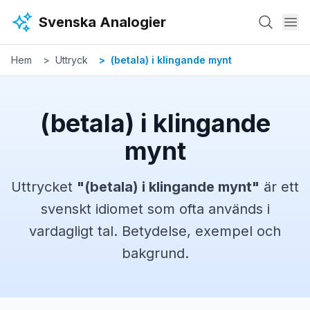
Hoppa till huvudinnehåll
Svenska Analogier
Hem
Uttryck
(betala) i klingande mynt
(betala) i klingande
mynt
Uttrycket
"
(betala) i klingande mynt
"
är ett
svenskt
idiomet
som ofta används i
vardagligt tal. Betydelse, exempel och
bakgrund.