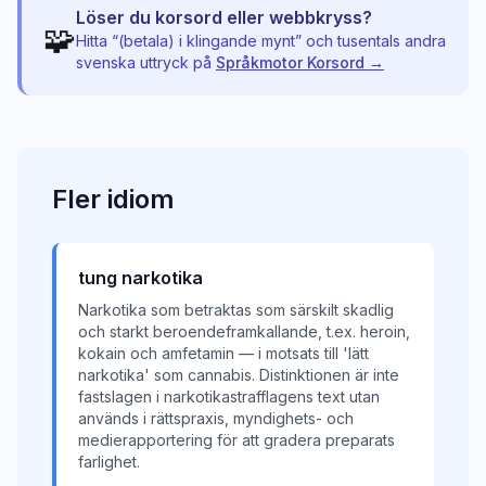
Löser du korsord eller webbkryss?
🧩
Hitta “
(betala) i klingande mynt
” och tusentals andra
svenska uttryck på
Språkmotor Korsord →
Fler
idiom
tung narkotika
Narkotika som betraktas som särskilt skadlig
och starkt beroendeframkallande, t.ex. heroin,
kokain och amfetamin — i motsats till 'lätt
narkotika' som cannabis. Distinktionen är inte
fastslagen i narkotikastrafflagens text utan
används i rättspraxis, myndighets- och
medierapportering för att gradera preparats
farlighet.