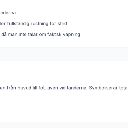
tänderna.
r fullständig rustning för strid
er då man inte talar om faktisk väpning
pen från huvud till fot, även vid tänderna. Symboliserar tota