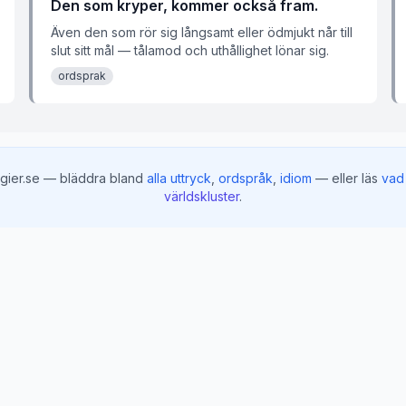
Den som kryper, kommer också fram.
Även den som rör sig långsamt eller ödmjukt når till
slut sitt mål — tålamod och uthållighet lönar sig.
ordsprak
gier.se — bläddra bland
alla uttryck
,
ordspråk
,
idiom
— eller läs
vad 
världskluster
.