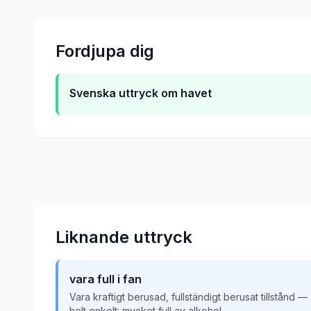
Fordjupa dig
Svenska uttryck om havet
Liknande uttryck
vara full i fan
Vara kraftigt berusad, fullständigt berusat tillstånd —
helt enkelt: mycket full av alkohol.