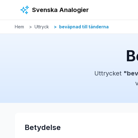
Hoppa till huvudinnehåll
Svenska Analogier
Hem
Uttryck
beväpnad till tänderna
B
Uttrycket
"
bev
Betydelse