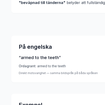
"
beväpnad till tänderna
"
betyder att
fullständ
På engelska
“
armed to the teeth
”
Ordagrant:
armed to the teeth
Direkt motsvarighet — samma bildspråk på båda språken
Exempel