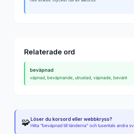
Relaterade ord
beväpnad
väpnad
,
beväpnande
,
utrustad
,
väpnade
,
bevänt
Löser du korsord eller webbkryss?
🧩
Hitta “
beväpnad till tänderna
” och tusentals andra s