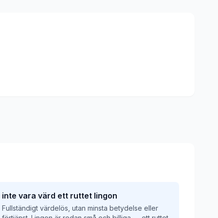
inte vara värd ett ruttet lingon
Fullständigt värdelös, utan minsta betydelse eller
förtjänst. Lingon är redan små och billiga — ett ruttet