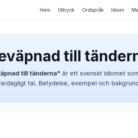
Hem
Uttryck
Ordspråk
Idiom
Me
eväpnad till tänder
äpnad till tänderna
"
är ett svenskt
idiomet
som
vardagligt tal. Betydelse, exempel och bakgrund