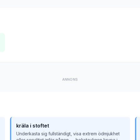
ANNONS
kräla i stoftet
Underkasta sig fullständigt, visa extrem ödmjukhet
eller servilitet inför någon — bokstavligen krypa i