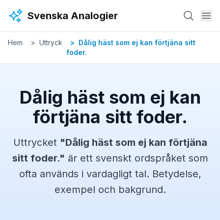
Hoppa till huvudinnehåll
Svenska Analogier
Hem
Uttryck
Dålig häst som ej kan förtjäna sitt
foder.
Dålig häst som ej kan
förtjäna sitt foder.
Uttrycket
"
Dålig häst som ej kan förtjäna
sitt foder.
"
är ett svenskt
ordspråket
som
ofta används i vardagligt tal. Betydelse,
exempel och bakgrund.