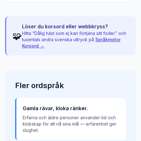
Löser du korsord eller webbkryss?
🧩
Hitta “
Dålig häst som ej kan förtjäna sitt foder.
” och
tusentals andra svenska uttryck på
Språkmotor
Korsord →
Fler
ordspråk
Gamla rävar, kloka ränker.
Erfarna och äldre personer använder list och
klokskap för att nå sina mål — erfarenhet ger
slughet.