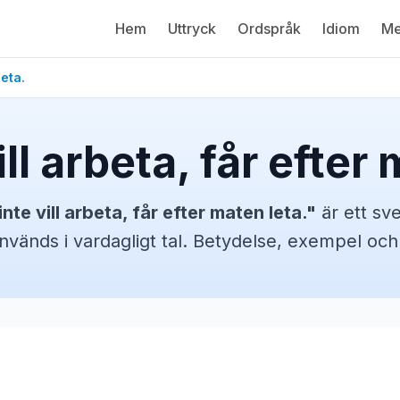
Hem
Uttryck
Ordspråk
Idiom
Me
leta.
ll arbeta, får efter
nte vill arbeta, får efter maten leta.
"
är ett sv
nvänds i vardagligt tal. Betydelse, exempel oc