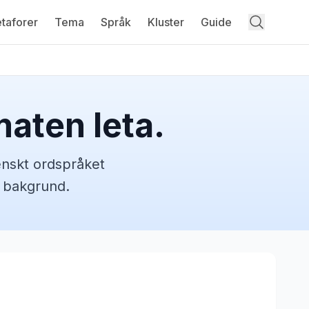
taforer
Tema
Språk
Kluster
Guide
 maten leta.
enskt
ordspråket
h bakgrund.