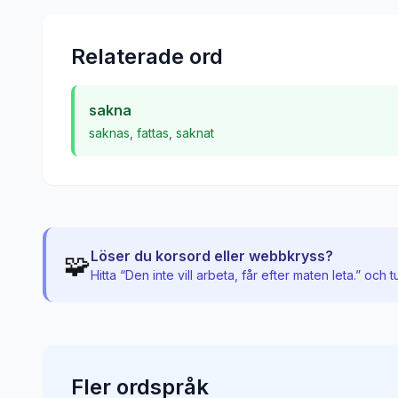
Relaterade ord
sakna
saknas
,
fattas
,
saknat
Löser du korsord eller webbkryss?
🧩
Hitta “
Den inte vill arbeta, får efter maten leta.
” och t
Fler
ordspråk