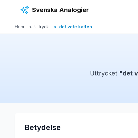
Hoppa till huvudinnehåll
Svenska Analogier
Hem
Uttryck
det vete katten
Uttrycket
"
det v
Betydelse