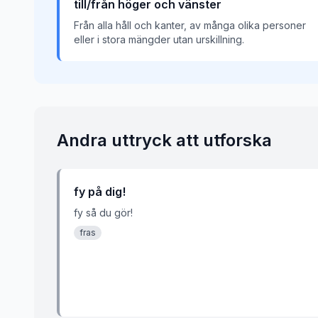
till/från höger och vänster
Från alla håll och kanter, av många olika personer
eller i stora mängder utan urskillning.
Andra uttryck att utforska
fy på dig!
fy så du gör!
fras