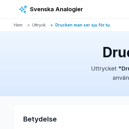
Hoppa till huvudinnehåll
Svenska Analogier
Hem
Uttryck
Drucken man ser sju för tu.
Dru
Uttrycket
"
Dr
använ
Betydelse