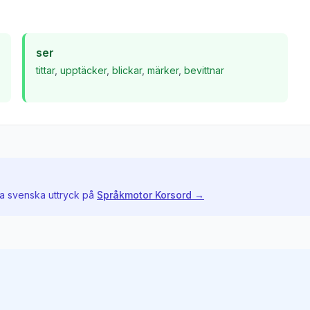
ser
tittar
,
upptäcker
,
blickar
,
märker
,
bevittnar
ra svenska uttryck på
Språkmotor Korsord →