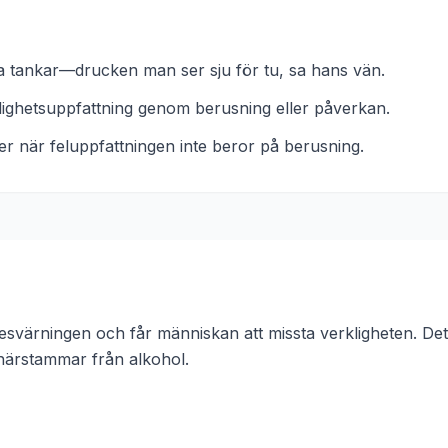
sina tankar—drucken man ser sju för tu, sa hans vän.
klighetsuppfattning genom berusning eller påverkan.
er när feluppfattningen inte beror på berusning.
nesvärningen och får människan att missta verkligheten. De
 härstammar från
alkohol
.