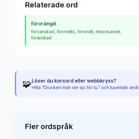
Relaterade ord
förvrängd
förvanskad
,
förvridits
,
förvridit
,
missvisande
,
förändrad
Löser du korsord eller webbkryss?
🧩
Hitta “
Drucken man ser sju för tu.
” och tusentals and
Fler
ordspråk