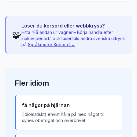
Löser du korsord eller webbkryss?
🧩
Hitta “
Få ändan ur vagnen– Börja handla efter
inaktiv period.
” och tusentals andra svenska uttryck
på
Språkmotor Korsord →
Fler
idiom
få något på hjärnan
(idiomatiskt) envist hålla på med något till
synes obefogat och överdrivet