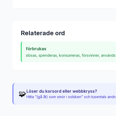
Relaterade ord
förbrukas
slösas
,
spenderas
,
konsumeras
,
försvinner
,
används
Löser du korsord eller webbkryss?
🧩
Hitta “
(gå åt) som smör i solsken
” och tusentals andr