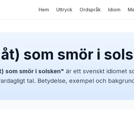
Hem
Uttryck
Ordspråk
Idiom
Me
 åt) som smör i sol
t) som smör i solsken
"
är ett svenskt
idiomet
s
vardagligt tal. Betydelse, exempel och bakgrund