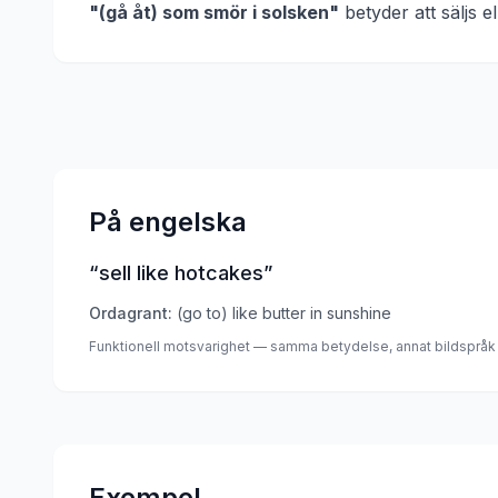
"
(gå åt) som smör i solsken
"
betyder att
säljs 
På engelska
“
sell like hotcakes
”
Ordagrant:
(go to) like butter in sunshine
Funktionell motsvarighet — samma betydelse, annat bildspråk
Exempel