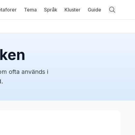
taforer
Tema
Språk
Kluster
Guide
sken
om ofta används i
.