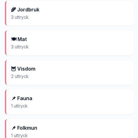
🌾
Jordbruk
3
uttryck
🍽️
Mat
3
uttryck
🦉
Visdom
2
uttryck
📌
Fauna
1
uttryck
📌
Folkmun
1
uttryck