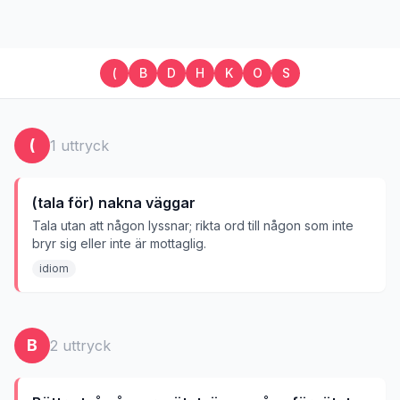
(
B
D
H
K
O
S
(
1
uttryck
(tala för) nakna väggar
Tala utan att någon lyssnar; rikta ord till någon som inte
bryr sig eller inte är mottaglig.
idiom
B
2
uttryck