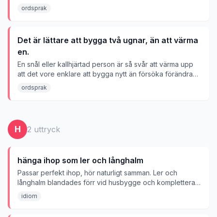
ordsprak
Det är lättare att bygga två ugnar, än att värma
en.
En snål eller kallhjärtad person är så svår att värma upp
att det vore enklare att bygga nytt än försöka förändra
dem.
ordsprak
H
2
uttryck
hänga ihop som ler och långhalm
Passar perfekt ihop, hör naturligt samman. Ler och
långhalm blandades förr vid husbygge och kompletterar
varandra ypperligt.
idiom