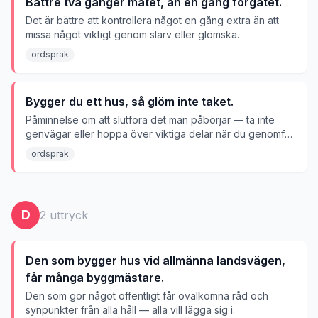
Bättre två gånger mätet, än en gång förgätet.
Det är bättre att kontrollera något en gång extra än att
missa något viktigt genom slarv eller glömska.
ordsprak
Bygger du ett hus, så glöm inte taket.
Påminnelse om att slutföra det man påbörjar — ta inte
genvägar eller hoppa över viktiga delar när du genomför
något.
ordsprak
D
2
uttryck
Den som bygger hus vid allmänna landsvägen,
får många byggmästare.
Den som gör något offentligt får ovälkomna råd och
synpunkter från alla håll — alla vill lägga sig i.