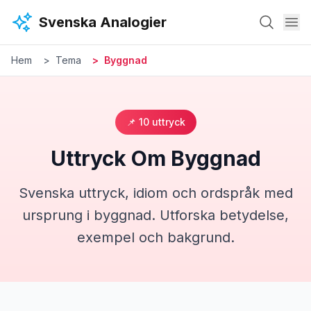
Hoppa till huvudinnehåll
Svenska Analogier
Hem
Tema
Byggnad
📌
10
uttryck
Uttryck Om
Byggnad
Svenska uttryck, idiom och ordspråk med
ursprung i
byggnad
. Utforska betydelse,
exempel och bakgrund.