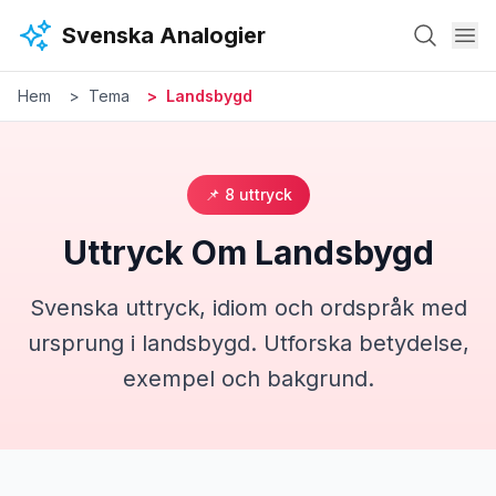
Hoppa till huvudinnehåll
Svenska Analogier
Hem
Tema
Landsbygd
📌
8
uttryck
Uttryck Om
Landsbygd
Svenska uttryck, idiom och ordspråk med
ursprung i
landsbygd
. Utforska betydelse,
exempel och bakgrund.