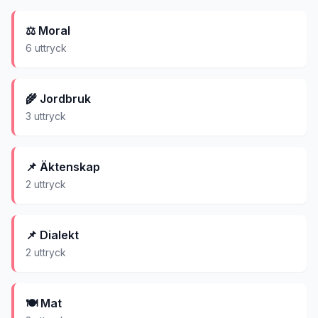
⚖️
Moral
6
uttryck
🌾
Jordbruk
3
uttryck
📌
Äktenskap
2
uttryck
📌
Dialekt
2
uttryck
🍽️
Mat