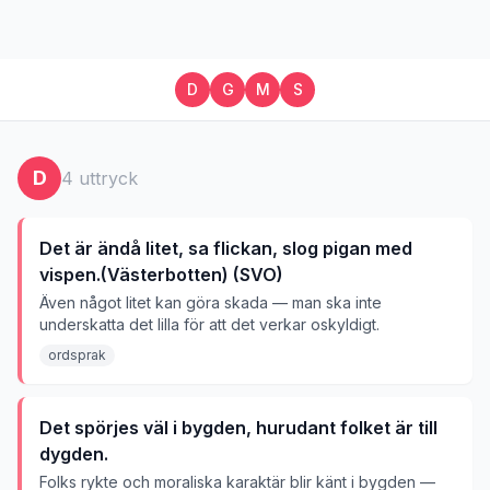
D
G
M
S
D
4
uttryck
Det är ändå litet, sa flickan, slog pigan med
vispen.(Västerbotten) (SVO)
Även något litet kan göra skada — man ska inte
underskatta det lilla för att det verkar oskyldigt.
ordsprak
Det spörjes väl i bygden, hurudant folket är till
dygden.
Folks rykte och moraliska karaktär blir känt i bygden —