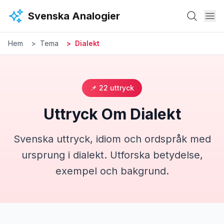
Hoppa till huvudinnehåll
Svenska Analogier
Hem
Tema
Dialekt
📌
22
uttryck
Uttryck Om
Dialekt
Svenska uttryck, idiom och ordspråk med
ursprung i
dialekt
. Utforska betydelse,
exempel och bakgrund.