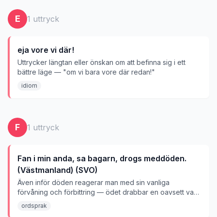
E
1
uttryck
eja vore vi där!
Uttrycker längtan eller önskan om att befinna sig i ett
bättre läge — "om vi bara vore där redan!"
idiom
F
1
uttryck
Fan i min anda, sa bagarn, drogs meddöden.
(Västmanland) (SVO)
Även inför döden reagerar man med sin vanliga
förvåning och förbittring — ödet drabbar en oavsett vad
man säger eller gör.
ordsprak