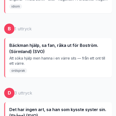
och utrop kraftigt.
idiom
B
1
uttryck
Bäckman hjälp, sa fan, råka ut för Boström.
(Sörmland) (SVO)
Att söka hjälp men hamna i en värre sits — från ett ont till
ett värre.
ordsprak
D
3
uttryck
Det har ingen art, sa han som kysste syster sin.
(Skåne) (SVO)