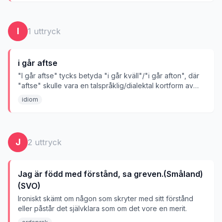
I
1
uttryck
i går aftse
"I går aftse" tycks betyda "i går kväll"/"i går afton", där
"aftse" skulle vara en talspråklig/dialektal kortform av
"afton" — men uttrycket är inte belagt i etablerade
idiom
dialektordböcker och bör verifieras mot källa innan
publicering.
J
2
uttryck
Jag är född med förstånd, sa greven.(Småland)
(SVO)
Ironiskt skämt om någon som skryter med sitt förstånd
eller påstår det självklara som om det vore en merit.