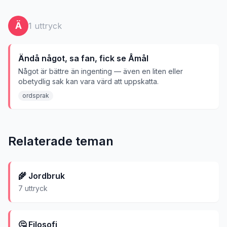
Ä
1
uttryck
Ändå något, sa fan, fick se Åmål
Något är bättre än ingenting — även en liten eller
obetydlig sak kan vara värd att uppskatta.
ordsprak
Relaterade teman
🌾
Jordbruk
7
uttryck
🤔
Filosofi