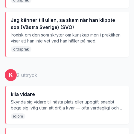
ordsprak
Jag känner till ullen, sa skam när han klippte
soa.(Västra Sverige) (SVO)
Ironisk om den som skryter om kunskap men i praktiken
visar att han inte vet vad han håller på med.
ordsprak
K
2
uttryck
kila vidare
Skynda sig vidare till nästa plats eller uppgift; snabbt
bege sig iväg utan att dröja kvar — ofta vardagligt och
som avskedsfras ('jag kilar vidare' ≈ 'jag sticker nu').
idiom