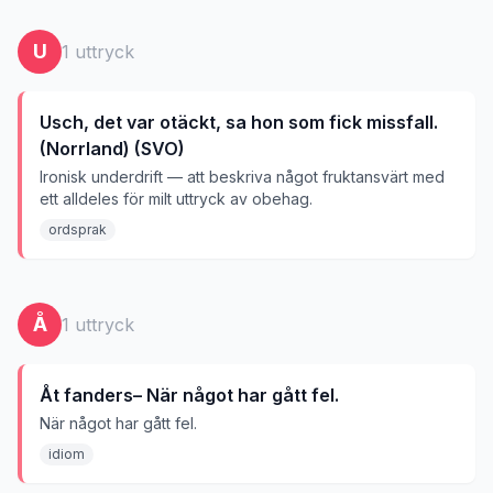
U
1
uttryck
Usch, det var otäckt, sa hon som fick missfall.
(Norrland) (SVO)
Ironisk underdrift — att beskriva något fruktansvärt med
ett alldeles för milt uttryck av obehag.
ordsprak
Å
1
uttryck
Åt fanders– När något har gått fel.
När något har gått fel.
idiom