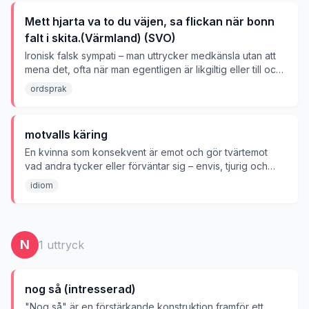
Mett hjarta va to du väjen, sa flickan när bonn
falt i skita.(Värmland) (SVO)
Ironisk falsk sympati – man uttrycker medkänsla utan att
mena det, ofta när man egentligen är likgiltig eller till och
med nöjd med olyckan.
ordsprak
motvalls käring
En kvinna som konsekvent är emot och gör tvärtemot
vad andra tycker eller förväntar sig – envis, tjurig och
svår att övertala. 'Käring' är ett vardagligt, nedsättande
idiom
ord för kvinna (ofta äldre eller grinig).
N
1
uttryck
nog så (intresserad)
"Nog så" är en förstärkande konstruktion framför ett