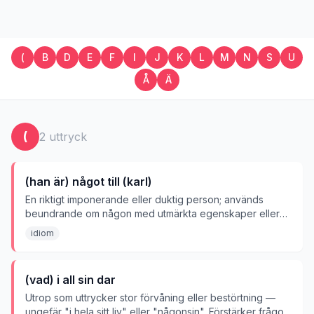
(
B
D
E
F
I
J
K
L
M
N
S
U
Å
Ä
(
2
uttryck
(han är) något till (karl)
En riktigt imponerande eller duktig person; används
beundrande om någon med utmärkta egenskaper eller
förmågor.
idiom
(vad) i all sin dar
Utrop som uttrycker stor förvåning eller bestörtning —
ungefär "i hela sitt liv" eller "någonsin". Förstärker frågor