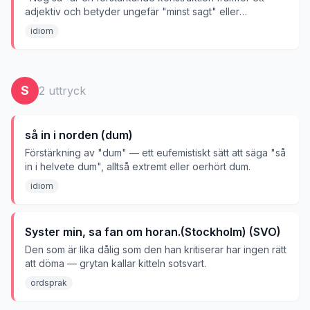
adjektiv och betyder ungefär "minst sagt" eller
"verkligen ganska" — ofta med en underdriftston:
idiom
graden är större än man kanske väntat sig. "Nog så
intresserad" = "minst sagt intresserad", men inte "extremt
intresserad".
S
2
uttryck
så in i norden (dum)
Förstärkning av "dum" — ett eufemistiskt sätt att säga "så
in i helvete dum", alltså extremt eller oerhört dum.
idiom
Syster min, sa fan om horan.(Stockholm) (SVO)
Den som är lika dålig som den han kritiserar har ingen rätt
att döma — grytan kallar kitteln sotsvart.
ordsprak