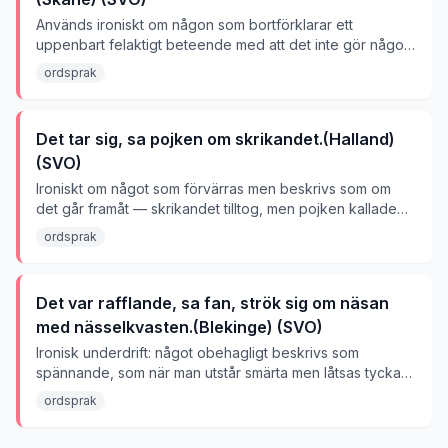
Används ironiskt om någon som bortförklarar ett
uppenbart felaktigt beteende med att det inte gör någon
skada.
ordsprak
Det tar sig, sa pojken om skrikandet.(Halland)
(SVO)
Ironiskt om något som förvärras men beskrivs som om
det går framåt — skrikandet tilltog, men pojken kallade
det framsteg.
ordsprak
Det var rafflande, sa fan, strök sig om näsan
med nässelkvasten.(Blekinge) (SVO)
Ironisk underdrift: något obehagligt beskrivs som
spännande, som när man utstår smärta men låtsas tycka
om det.
ordsprak