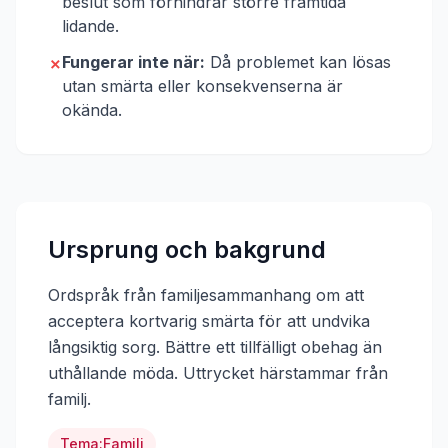
beslut som förhindrar större framtida
lidande.
Fungerar inte när:
Då problemet kan lösas
✗
utan smärta eller konsekvenserna är
okända.
Ursprung och bakgrund
Ordspråk från familjesammanhang om att
acceptera kortvarig smärta för att undvika
långsiktig sorg. Bättre ett tillfälligt obehag än
uthållande möda.
Uttrycket härstammar från
familj
.
Tema:
Familj