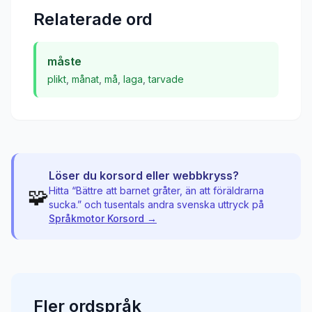
Relaterade ord
måste
plikt
,
månat
,
må
,
laga
,
tarvade
Löser du korsord eller webbkryss?
🧩
Hitta “
Bättre att barnet gråter, än att föräldrarna
sucka.
” och tusentals andra svenska uttryck på
Språkmotor Korsord →
Fler
ordspråk