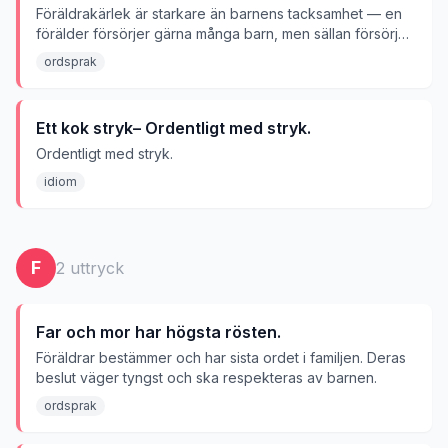
Föräldrakärlek är starkare än barnens tacksamhet — en
förälder försörjer gärna många barn, men sällan försörjer
barnen sin förälder.
ordsprak
Ett kok stryk– Ordentligt med stryk.
Ordentligt med stryk.
idiom
F
2
uttryck
Far och mor har högsta rösten.
Föräldrar bestämmer och har sista ordet i familjen. Deras
beslut väger tyngst och ska respekteras av barnen.
ordsprak