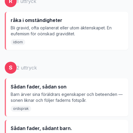
R
1
uttryck
råka i omständigheter
Bli gravid, ofta oplanerat eller utom äktenskapet. En
eufemism för oönskad graviditet.
idiom
S
2
uttryck
Sådan fader, sådan son
Barn ärver sina föräldrars egenskaper och beteenden —
sonen liknar och följer faderns fotspår.
ordsprak
Sådan fader, sådant barn.