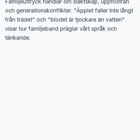
Familjeuttryck handlar om släktskap, uppfostran
och generationskonflikter. "Äpplet faller inte långt
från trädet" och "blodet är tjockare än vatten"
visar hur familjeband präglar vårt språk och
tänkande.