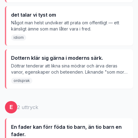
det talar vi tyst om
Något man helst undviker att prata om offentligt — ett
känsligt ämne som man låter vara i fred.
idiom
Dottern klär sig gärna i moderns särk.
Döttrar tenderar att likna sina mödrar och ärva deras
vanor, egenskaper och beteenden. Liknande "som mor,
så dotter."
ordsprak
E
2
uttryck
En fader kan förr föda tio barn, än tio barn en
fader.