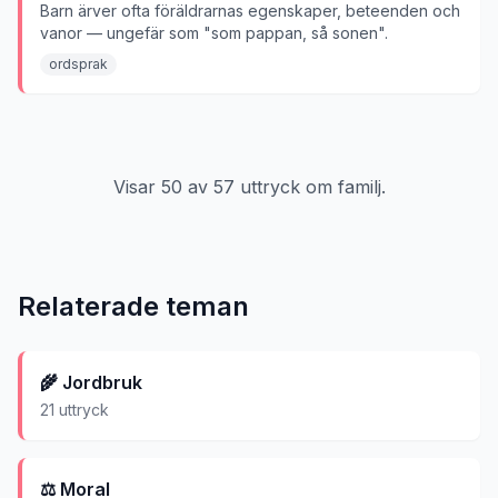
Barn ärver ofta föräldrarnas egenskaper, beteenden och
vanor — ungefär som "som pappan, så sonen".
ordsprak
Visar
50
av
57
uttryck om
familj
.
Relaterade teman
🌾
Jordbruk
21
uttryck
⚖️
Moral