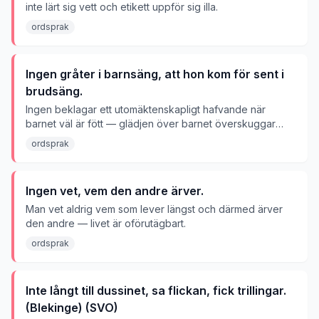
inte lärt sig vett och etikett uppför sig illa.
ordsprak
Ingen gråter i barnsäng, att hon kom för sent i
brudsäng.
Ingen beklagar ett utomäktenskapligt hafvande när
barnet väl är fött — glädjen över barnet överskuggar
skammen för hur det tillkom.
ordsprak
Ingen vet, vem den andre ärver.
Man vet aldrig vem som lever längst och därmed ärver
den andre — livet är oförutägbart.
ordsprak
Inte långt till dussinet, sa flickan, fick trillingar.
(Blekinge) (SVO)