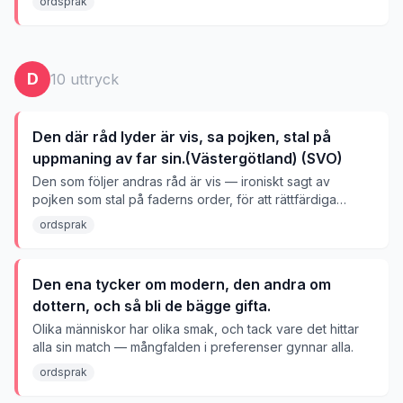
ordsprak
D
10
uttryck
Den där råd lyder är vis, sa pojken, stal på
uppmaning av far sin.(Västergötland) (SVO)
Den som följer andras råd är vis — ironiskt sagt av
pojken som stal på faderns order, för att rättfärdiga
lydnad inför dåliga råd.
ordsprak
Den ena tycker om modern, den andra om
dottern, och så bli de bägge gifta.
Olika människor har olika smak, och tack vare det hittar
alla sin match — mångfalden i preferenser gynnar alla.
ordsprak