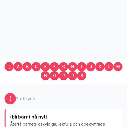
(
A
B
D
E
F
G
H
I
J
K
L
M
N
O
P
R
S
(
3
uttryck
(bli barn) på nytt
Återfå barnets oskyldiga, lekfulla och obekymrade