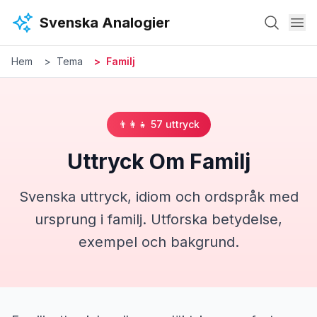
Hoppa till huvudinnehåll
Svenska Analogier
Hem
Tema
Familj
👨‍👩‍👧
57
uttryck
Uttryck Om
Familj
Svenska uttryck, idiom och ordspråk med
ursprung i
familj
. Utforska betydelse,
exempel och bakgrund.