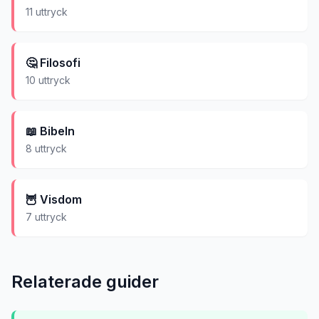
11
uttryck
🤔
Filosofi
10
uttryck
📖
Bibeln
8
uttryck
🦉
Visdom
7
uttryck
Relaterade guider