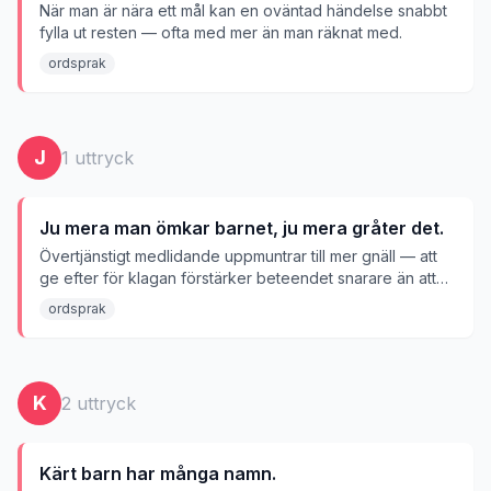
När man är nära ett mål kan en oväntad händelse snabbt
fylla ut resten — ofta med mer än man räknat med.
ordsprak
J
1
uttryck
Ju mera man ömkar barnet, ju mera gråter det.
Övertjänstigt medlidande uppmuntrar till mer gnäll — att
ge efter för klagan förstärker beteendet snarare än att
lugna.
ordsprak
K
2
uttryck
Kärt barn har många namn.