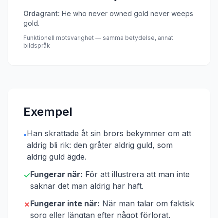
Ordagrant:
He who never owned gold never weeps
gold.
Funktionell motsvarighet — samma betydelse, annat
bildspråk
Exempel
Han skrattade åt sin brors bekymmer om att
•
aldrig bli rik: den gråter aldrig guld, som
aldrig guld ägde.
Fungerar när:
För att illustrera att man inte
✓
saknar det man aldrig har haft.
Fungerar inte när:
När man talar om faktisk
✗
sorg eller längtan efter något förlorat.