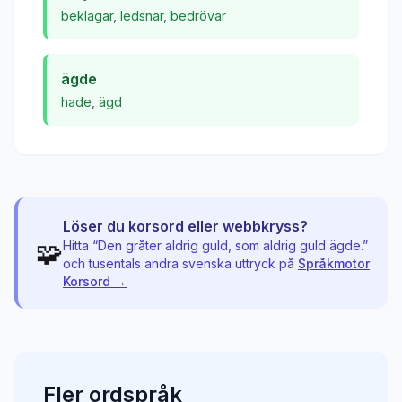
beklagar
,
ledsnar
,
bedrövar
ägde
hade
,
ägd
Löser du korsord eller webbkryss?
🧩
Hitta “
Den gråter aldrig guld, som aldrig guld ägde.
”
och tusentals andra svenska uttryck på
Språkmotor
Korsord →
Fler
ordspråk