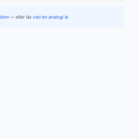
idiom
— eller läs
vad en analogi är
.