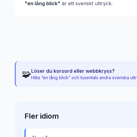
"
en lång blick
"
är ett svenskt uttryck.
Löser du korsord eller webbkryss?
🧩
Hitta “
en lång blick
” och tusentals andra svenska utt
Fler
idiom