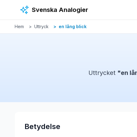
Hoppa till huvudinnehåll
Svenska Analogier
Hem
Uttryck
en lång blick
Uttrycket
"
en lå
Betydelse