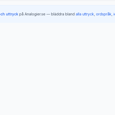
och uttryck
på Analogier.se — bläddra bland
alla uttryck
,
ordspråk
,