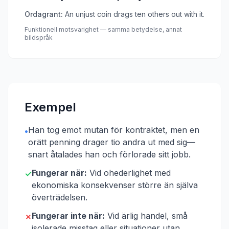
Ordagrant:
An unjust coin drags ten others out with it.
Funktionell motsvarighet — samma betydelse, annat
bildspråk
Exempel
Han tog emot mutan för kontraktet, men en
•
orätt penning drager tio andra ut med sig—
snart åtalades han och förlorade sitt jobb.
Fungerar när:
Vid ohederlighet med
✓
ekonomiska konsekvenser större än själva
överträdelsen.
Fungerar inte när:
Vid ärlig handel, små
✗
isolerade misstag eller situationer utan