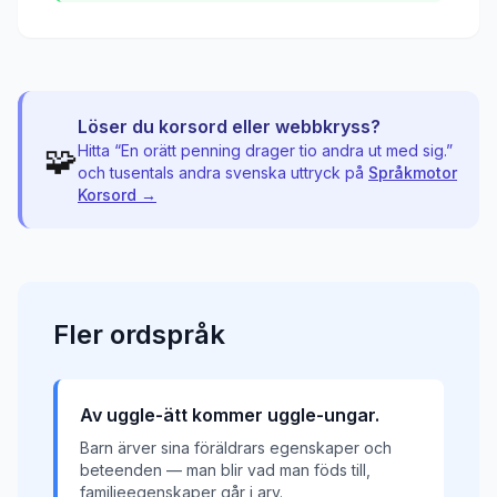
Löser du korsord eller webbkryss?
🧩
Hitta “
En orätt penning drager tio andra ut med sig.
”
och tusentals andra svenska uttryck på
Språkmotor
Korsord →
Fler
ordspråk
Av uggle-ätt kommer uggle-ungar.
Barn ärver sina föräldrars egenskaper och
beteenden — man blir vad man föds till,
familjeegenskaper går i arv.