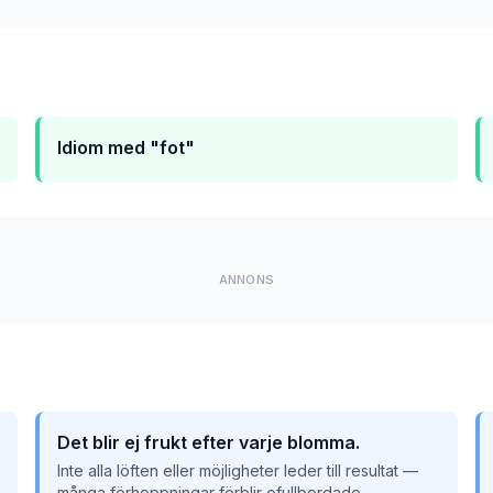
Idiom med "fot"
ANNONS
Det blir ej frukt efter varje blomma.
Inte alla löften eller möjligheter leder till resultat —
många förhoppningar förblir ofullbordade.