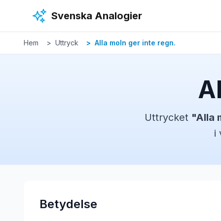
Hoppa till huvudinnehåll
Svenska Analogier
Hem
Uttryck
Alla moln ger inte regn.
Al
Uttrycket
"
Alla 
i
Betydelse