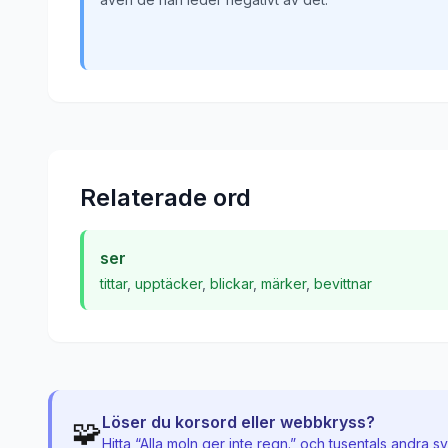
Relaterade ord
ser
tittar
,
upptäcker
,
blickar
,
märker
,
bevittnar
Löser du korsord eller webbkryss?
🧩
Hitta “
Alla moln ger inte regn.
” och tusentals andra s