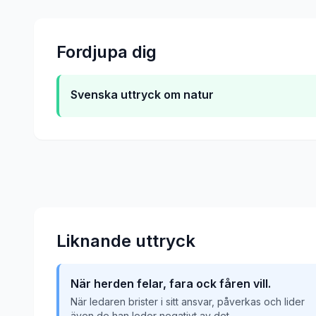
Fordjupa dig
Svenska uttryck om natur
Liknande uttryck
När herden felar, fara ock fåren vill.
När ledaren brister i sitt ansvar, påverkas och lider
även de han leder negativt av det.