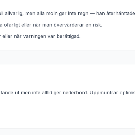
li allvarlig, men alla moln ger inte regn — han återhämtade
a ofarligt eller när man övervärderar en risk.
r eller när varningen var berättigad.
otande ut men inte alltid ger nederbörd. Uppmuntrar optim