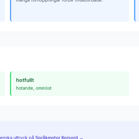
hotfullt
hotande
,
ominöst
venska uttryck på
Språkmotor Korsord →