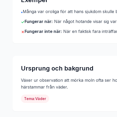
Många var oroliga för att hans sjukdom skulle b
•
Fungerar när:
När något hotande visar sig var
✓
Fungerar inte när:
När en faktisk fara inträffa
✗
Ursprung och bakgrund
Växer ur observation att mörka moln ofta ser h
härstammar från
väder
.
Tema:
Väder