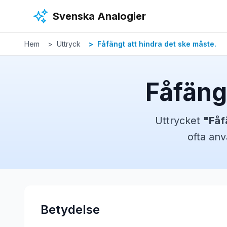
Hoppa till huvudinnehåll
Svenska Analogier
Hem
Uttryck
Fåfängt att hindra det ske måste.
Fåfäng
Uttrycket
"
Fåf
ofta anv
Betydelse