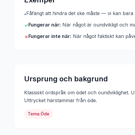
Fåfängt att hindra det ske måste — vi kan bara a
•
Fungerar när:
När något är oundvikligt och ma
✓
Fungerar inte när:
När något faktiskt kan påv
✗
Ursprung och bakgrund
Klassiskt ordspråk om ödet och oundviklighet. Ut
Uttrycket härstammar från
öde
.
Tema:
Öde