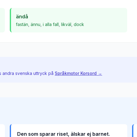
ändå
fastän
,
ännu
,
i alla fall
,
likväl
,
dock
ls andra svenska uttryck på
Språkmotor Korsord →
Den som sparar riset, älskar ej barnet.