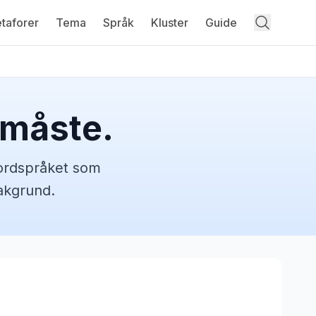
taforer
Tema
Språk
Kluster
Guide
 måste.
ordspråket
som
bakgrund.