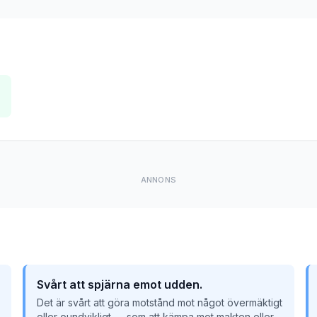
ANNONS
Svårt att spjärna emot udden.
Det är svårt att göra motstånd mot något övermäktigt
eller oundvikligt — som att kämpa mot makten eller