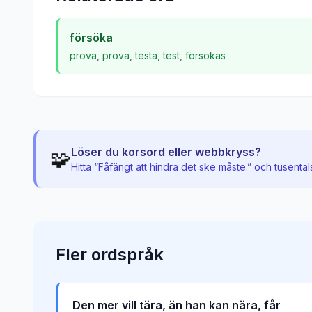
försöka
prova
,
pröva
,
testa
,
test
,
försökas
Löser du korsord eller webbkryss?
🧩
Hitta “
Fåfängt att hindra det ske måste.
” och tusenta
Fler
ordspråk
Den mer vill tära, än han kan nära, får