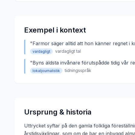
Exempel i kontext
"
Farmor säger alltid att hon känner regnet 
vardagligt tal
vardagligt
"
Byns äldsta invånare förutspådde tidig vår r
tidningsspråk
lokaljournalistik
Ursprung & historia
Uttrycket syftar på den gamla folkliga förestäl
årstidsväxlingar, som om de bar en inbyggd alma