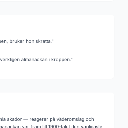
en, brukar hon skratta.
"
r verkligen almanackan i kroppen.
"
 gamla skador — reagerar på väderomslag och
anackan var fram till 1900-talet den vanligaste