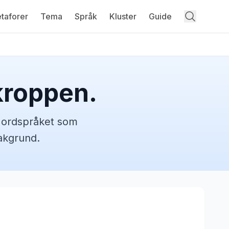
taforer
Tema
Språk
Kluster
Guide
kroppen.
t
ordspråket
som
bakgrund.