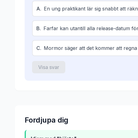
A
.
En ung praktikant lär sig snabbt att räkn
B
.
Farfar kan utantill alla release-datum för
C
.
Mormor säger att det kommer att regna i
Visa svar
Fordjupa dig