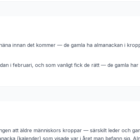
i knäna innan det kommer — de gamla ha almanackan i kropp
edan i februari, och som vanligt fick de rätt — de gamla ha
lningen att äldre människors kroppar — särskilt leder och
nacka (kalender) som visade var i året man befann sig. Alm