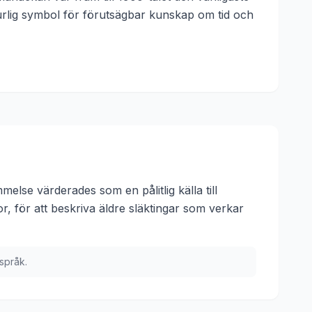
turlig symbol för förutsägbar kunskap om tid och
else värderades som en pålitlig källa till
 för att beskriva äldre släktingar som verkar
tspråk.