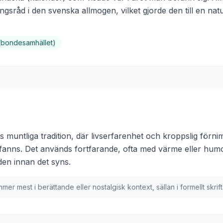
ngsråd i den svenska allmogen, vilket gjorde den till en na
(bondesamhället)
muntliga tradition, där livserfarenhet och kroppslig förnimm
nns. Det används fortfarande, ofta med värme eller humor,
den innan det syns.
er mest i berättande eller nostalgisk kontext, sällan i formellt skrif