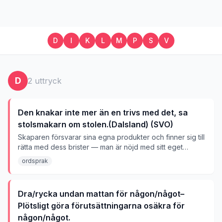
D
I
K
L
M
P
S
V
D
2
uttryck
Den knakar inte mer än en trivs med det, sa
stolsmakarn om stolen.(Dalsland) (SVO)
Skaparen försvarar sina egna produkter och finner sig till
rätta med dess brister — man är nöjd med sitt eget
arbete, trots uppenbara fel.
ordsprak
Dra/rycka undan mattan för någon/något–
Plötsligt göra förutsättningarna osäkra för
någon/något.