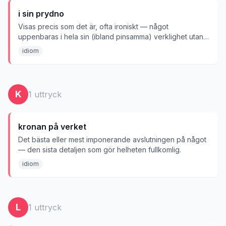
i sin prydno
Visas precis som det är, ofta ironiskt — något
uppenbaras i hela sin (ibland pinsamma) verklighet utan
att dölja något.
idiom
K
1
uttryck
kronan på verket
Det bästa eller mest imponerande avslutningen på något
— den sista detaljen som gör helheten fullkomlig.
idiom
L
1
uttryck