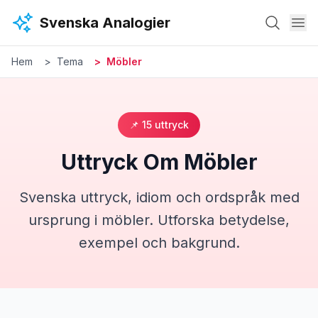
Hoppa till huvudinnehåll
Svenska Analogier
Hem
Tema
Möbler
📌
15
uttryck
Uttryck Om
Möbler
Svenska uttryck, idiom och ordspråk med
ursprung i
möbler
. Utforska betydelse,
exempel och bakgrund.