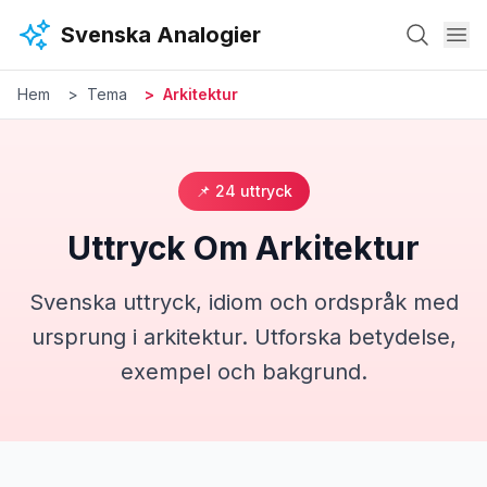
Hoppa till huvudinnehåll
Svenska Analogier
Hem
Tema
Arkitektur
📌
24
uttryck
Uttryck Om
Arkitektur
Svenska uttryck, idiom och ordspråk med
ursprung i
arkitektur
. Utforska betydelse,
exempel och bakgrund.