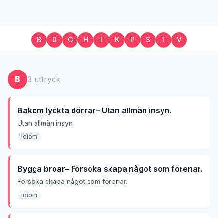
B
D
G
H
I
K
P
S
T
V
B
3
uttryck
Bakom lyckta dörrar– Utan allmän insyn.
Utan allmän insyn.
idiom
Bygga broar– Försöka skapa något som förenar.
Försöka skapa något som förenar.
idiom