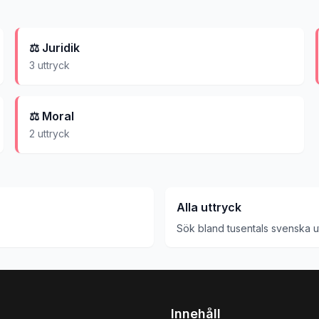
⚖️
Juridik
3
uttryck
⚖️
Moral
2
uttryck
Alla uttryck
Sök bland tusentals svenska u
Innehåll