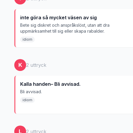
inte göra så mycket väsen av sig
Bete sig diskret och anspråkslöst, utan att dra
uppmärksamhet till sig eller skapa rabalder.
idiom
K
2
uttryck
Kalla handen– Bli avvisad.
Bli avvisad.
idiom
L
2
uttryck