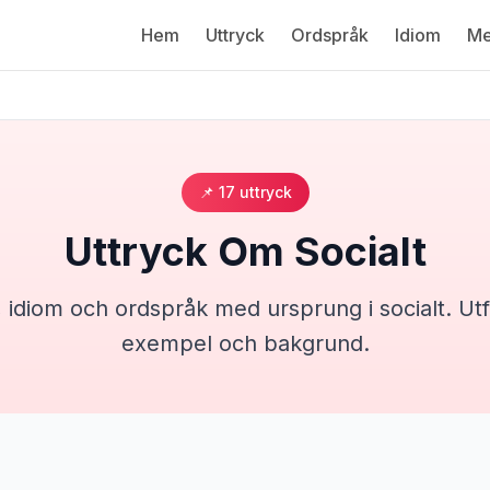
Hem
Uttryck
Ordspråk
Idiom
Me
📌
17
uttryck
Uttryck Om
Socialt
, idiom och ordspråk med ursprung i
socialt
. Ut
exempel och bakgrund.