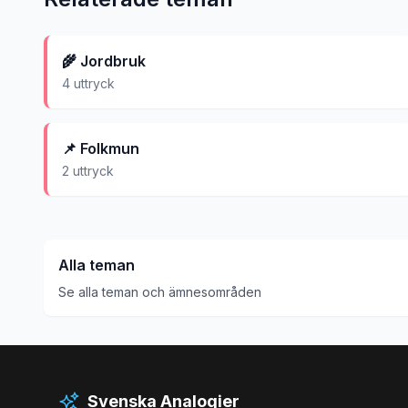
🌾
Jordbruk
4
uttryck
📌
Folkmun
2
uttryck
Alla teman
Se alla teman och ämnesområden
Svenska Analogier