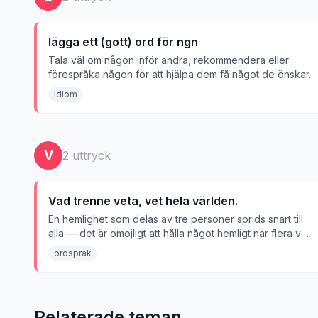
lägga ett (gott) ord för ngn
Tala väl om någon inför andra, rekommendera eller
förespråka någon för att hjälpa dem få något de önskar.
idiom
V
2
uttryck
Vad trenne veta, vet hela världen.
En hemlighet som delas av tre personer sprids snart till
alla — det är omöjligt att hålla något hemligt när flera vet
om det.
ordsprak
Relaterade teman