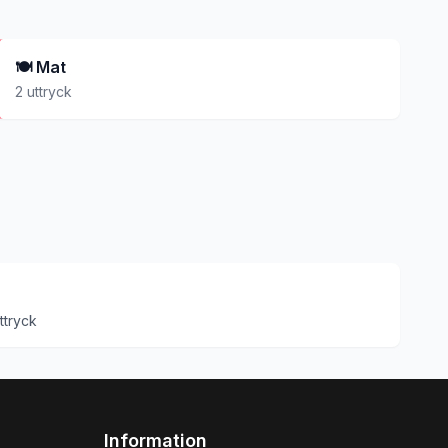
🍽️
Mat
2
uttryck
ttryck
Information