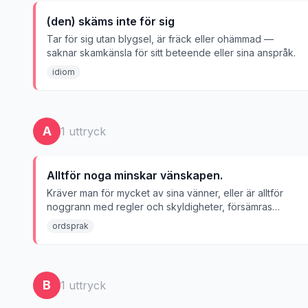
(den) skäms inte för sig
Tar för sig utan blygsel, är fräck eller ohämmad —
saknar skamkänsla för sitt beteende eller sina anspråk.
idiom
A
1
uttryck
Alltför noga minskar vänskapen.
Kräver man för mycket av sina vänner, eller är alltför
noggrann med regler och skyldigheter, försämras
vänskapen.
ordsprak
B
1
uttryck