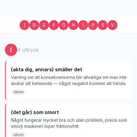
(
D
E
F
G
H
I
P
S
V
(
4
uttryck
(akta dig, annars) smäller det
Varning om att konsekvenserna blir allvarliga om man inte
ändrar sitt beteende — något negativt kommer att hända.
idiom
(det går) som smort
Något fungerar mycket bra och utan problem, precis som
smörjt maskineri löper friktionsfritt.
idiom