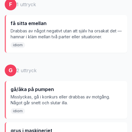
F
1
uttryck
få sitta emellan
Drabbas av något negativt utan att själv ha orsakat det —
hamnar i kläm mellan två parter eller situationer.
idiom
G
2
uttryck
gå/åka på pumpen
Misslyckas, gå i konkurs eller drabbas av motgång.
Något går snett och slutar illa.
idiom
grus i maskineriet