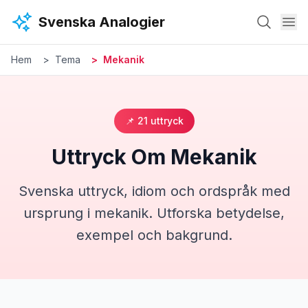
Hoppa till huvudinnehåll
Svenska Analogier
Hem
Tema
Mekanik
📌
21
uttryck
Uttryck Om
Mekanik
Svenska uttryck, idiom och ordspråk med
ursprung i
mekanik
. Utforska betydelse,
exempel och bakgrund.