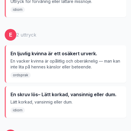
Uttryck för förvåning eller lättare missnöje.
idiom
E
2
uttryck
En ljuvlig kvinna är ett osäkert urverk.
En vacker kvinna är opålitlig och oberäknelig — man kan
inte lita på hennes känslor eller beteende.
ordsprak
En skruv lös– Lätt korkad, vansinnig eller dum.
Lätt korkad, vansinnig eller dum.
idiom