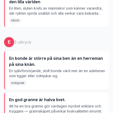
den lilla världen
En liten, sluten krets av människor som känner varandra,
där rykten sprids snabbt och alla verkar vara bekanta
med varandra.
idiom
E
3
uttryck
En bonde är större på sina ben än en herreman
på sina knän.
En självförsörjande, stolt bonde värd mer än en adelsman
som tigger eller ödmjukar sig.
ordsprak
En god granne är halva livet.
Att ha en bra granne gör vardagen mycket enklare och
tryggare — grannskapet påverkar livskvaliteten enormt.