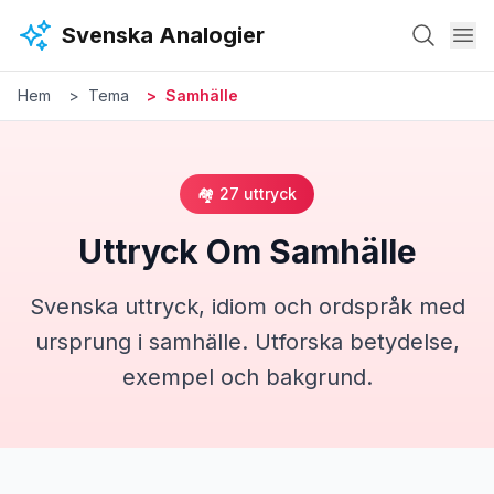
Hoppa till huvudinnehåll
Svenska Analogier
Hem
Tema
Samhälle
🏘️
27
uttryck
Uttryck Om
Samhälle
Svenska uttryck, idiom och ordspråk med
ursprung i
samhälle
. Utforska betydelse,
exempel och bakgrund.