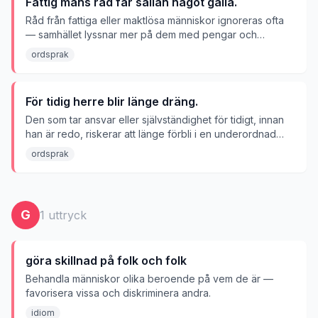
Fattig mans råd får sällan något gälla.
Råd från fattiga eller maktlösa människor ignoreras ofta
— samhället lyssnar mer på dem med pengar och
inflytande.
ordsprak
För tidig herre blir länge dräng.
Den som tar ansvar eller självständighet för tidigt, innan
han är redo, riskerar att länge förbli i en underordnad
position.
ordsprak
G
1
uttryck
göra skillnad på folk och folk
Behandla människor olika beroende på vem de är —
favorisera vissa och diskriminera andra.
idiom