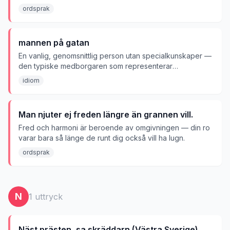
vara ensam.
ordsprak
mannen på gatan
En vanlig, genomsnittlig person utan specialkunskaper —
den typiske medborgaren som representerar
allmänhetens åsikt.
idiom
Man njuter ej freden längre än grannen vill.
Fred och harmoni är beroende av omgivningen — din ro
varar bara så länge de runt dig också vill ha lugn.
ordsprak
N
1
uttryck
Näst prästen, sa skräddarn.(Västra Sverige)