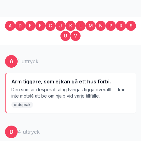
A
D
E
F
G
J
K
L
M
N
P
R
S
U
V
A
1
uttryck
Arm tiggare, som ej kan gå ett hus förbi.
Den som är desperat fattig tvingas tigga överallt — kan
inte motstå att be om hjälp vid varje tillfälle.
ordsprak
D
4
uttryck