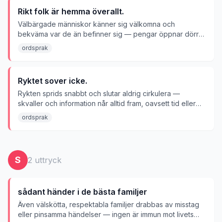
Rikt folk är hemma överallt.
Välbärgade människor känner sig välkomna och
bekväma var de än befinner sig — pengar öppnar dörrar
överallt i världen.
ordsprak
Ryktet sover icke.
Rykten sprids snabbt och slutar aldrig cirkulera —
skvaller och information når alltid fram, oavsett tid eller
plats.
ordsprak
S
2
uttryck
sådant händer i de bästa familjer
Även välskötta, respektabla familjer drabbas av misstag
eller pinsamma händelser — ingen är immun mot livets