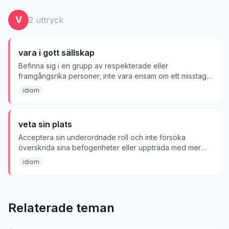
V
2
uttryck
vara i gott sällskap
Befinna sig i en grupp av respekterade eller
framgångsrika personer; inte vara ensam om ett misstag
eller en egenskap.
idiom
veta sin plats
Acceptera sin underordnade roll och inte försöka
överskrida sina befogenheter eller uppträda med mer
självförtroende än vad som anses lämpligt.
idiom
Relaterade teman